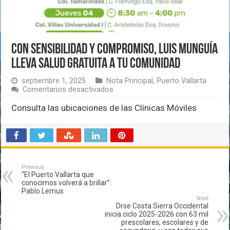
Con sensibilidad y compromiso, Luis Munguía
lleva salud gratuita a tu comunidad
septiembre 1, 2025
Nota Principal
,
Puerto Vallarta
en
Comentarios desactivados
Con
sensibilidad
Consulta las ubicaciones de las Clínicas Móviles
y
compromiso,
Luis
Munguía
lleva
salud
gratuita
Previous
“El Puerto Vallarta que
a
conocimos volverá a brillar”:
tu
Pablo Lemus
comunidad
Next
Drse Costa Sierra Occidental
inicia ciclo 2025-2026 con 63 mil
prescolares, escolares y de