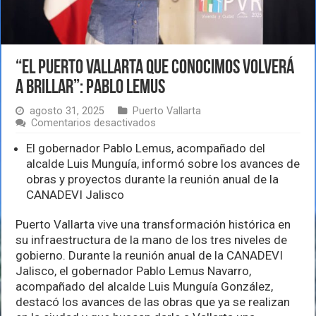
“El Puerto Vallarta que conocimos volverá
a brillar”: Pablo Lemus
agosto 31, 2025
Puerto Vallarta
en
Comentarios desactivados
“El
Puerto
El gobernador Pablo Lemus, acompañado del
Vallarta
alcalde Luis Munguía, informó sobre los avances de
que
obras y proyectos durante la reunión anual de la
conocimos
CANADEVI Jalisco
volverá
a
brillar”:
Puerto Vallarta vive una transformación histórica en
Pablo
su infraestructura de la mano de los tres niveles de
Lemus
gobierno. Durante la reunión anual de la CANADEVI
Jalisco, el gobernador Pablo Lemus Navarro,
acompañado del alcalde Luis Munguía González,
destacó los avances de las obras que ya se realizan