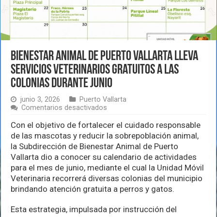
Bienestar Animal de Puerto Vallarta lleva
servicios veterinarios gratuitos a las
colonias durante junio
junio 3, 2026
Puerto Vallarta
en
Comentarios desactivados
Bienestar
Animal
Con el objetivo de fortalecer el cuidado responsable
de
de las mascotas y reducir la sobrepoblación animal,
Puerto
la Subdirección de Bienestar Animal de Puerto
Vallarta
Vallarta dio a conocer su calendario de actividades
lleva
servicios
para el mes de junio, mediante el cual la Unidad Móvil
veterinarios
Veterinaria recorrerá diversas colonias del municipio
gratuitos
brindando atención gratuita a perros y gatos.
a
las
colonias
Esta estrategia, impulsada por instrucción del
durante