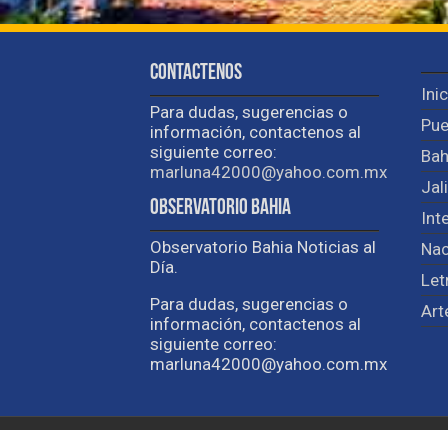
Contactenos
Ini
Para dudas, sugerencias o
Pue
información, contactenos al
siguiente correo:
Bah
marluna42000@yahoo.com.mx
Jal
Observatorio Bahia
Int
Observatorio Bahia Noticias al
Nac
Día.
Let
Para dudas, sugerencias o
Art
información, contactenos al
siguiente correo:
marluna42000@yahoo.com.mx