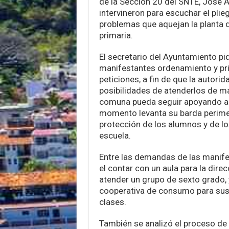
de la Sección 20 del SNTE, José A
intervineron para escuchar el plie
problemas que aquejan la planta 
primaria.
El secretario del Ayuntamiento pi
manifestantes ordenamiento y pri
peticiones, a fin de que la autori
posibilidades de atenderlos de ma
comuna pueda seguir apoyando al 
momento levanta su barda perimet
protección de los alumnos y de lo
escuela.
Entre las demandas de las manife
el contar con un aula para la dire
atender un grupo de sexto grado,
cooperativa de consumo para sus
clases.
También se analizó el proceso de 