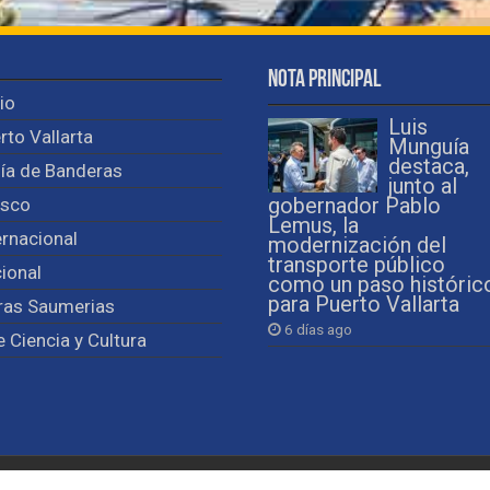
Nota Principal
cio
Luis
rto Vallarta
Munguía
destaca,
ía de Banderas
junto al
isco
gobernador Pablo
Lemus, la
ernacional
modernización del
transporte público
ional
como un paso históric
para Puerto Vallarta
ras Saumerias
6 días ago
e Ciencia y Cultura