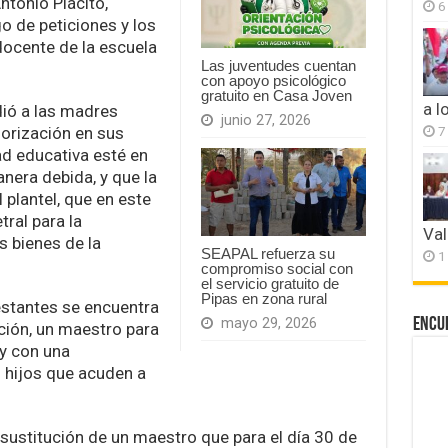
ntonio Plácito,
6
go de peticiones y los
docente de la escuela
Las juventudes cuentan
con apoyo psicológico
gratuito en Casa Joven
a l
dió a las madres
junio 27, 2026
orización en sus
7
dad educativa esté en
nera debida, y que la
plantel, que en este
ral para la
Val
s bienes de la
SEAPAL refuerza su
1
compromiso social con
el servicio gratuito de
Pipas en zona rural
stantes se encuentra
Encu
mayo 29, 2026
cción, un maestro para
 y con una
 hijos que acuden a
sustitución de un maestro que para el día 30 de