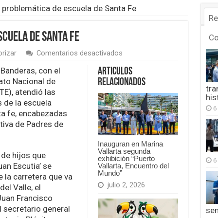
 problemática de escuela de Santa Fe
Re
scuela de Santa Fe
C
en
orizar
Comentarios desactivados
Atienden
problemática
 Banderas, con el
Articulos
de
ato Nacional de
Relacionados
escuela
tra
E), atendió las
de
his
de la escuela
Santa
6
Fe
ta fe, encabezadas
ctiva de Padres de
Inauguran en Marina
Vallarta segunda
de hijos que
exhibición “Puerto
6
uan Escutia’ se
Vallarta, Encuentro del
Mundo”
 la carretera que va
julio 2, 2026
el Valle, el
Juan Francisco
 secretario general
se