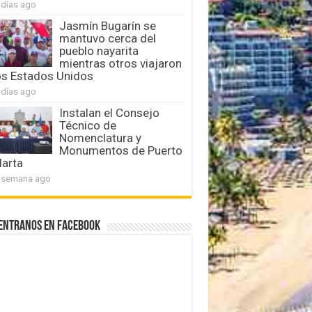
 días ago
Jasmín Bugarín se
mantuvo cerca del
pueblo nayarita
mientras otros viajaron
os Estados Unidos
 días ago
Instalan el Consejo
Técnico de
Nomenclatura y
Monumentos de Puerto
larta
 semana ago
entranos en Facebook