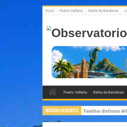
Inicio
Puerto Vallarta
Bahía de Banderas
J
Puerto Vallarta
Bahía de Banderas
Noticias Recientes
Familias disfrutan de