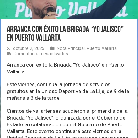
Arranca con éxito la Brigada “Yo Jalisco”
en Puerto Vallarta
octubre 2, 2025
Nota Principal
,
Puerto Vallarta
en
Comentarios desactivados
Arranca
con
Arranca con éxito la Brigada “Yo Jalisco” en Puerto
éxito
Vallarta
la
Brigada
Este viernes, continúa la jornada de servicios
“Yo
Jalisco”
gratuitos en la Unidad Deportiva de La Lija, de 9 de la
en
mañana a 3 de la tarde
Puerto
Vallarta
Cientos de vallartenses acudieron al primer día de la
Brigada “Yo Jalisco”, organizada por el Gobierno del
Estado en colaboración con el Gobierno de Puerto
Vallarta. Este evento continuará este viernes en la