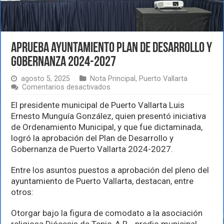
Aprueba ayuntamiento Plan de Desarrollo y
Gobernanza 2024-2027
agosto 5, 2025
Nota Principal
,
Puerto Vallarta
en
Comentarios desactivados
Aprueba
ayuntamiento
El presidente municipal de Puerto Vallarta Luis
Plan
Ernesto Munguía González, quien presentó iniciativa
de
de Ordenamiento Municipal, y que fue dictaminada,
Desarrollo
logró la aprobación del Plan de Desarrollo y
y
Gobernanza
Gobernanza de Puerto Vallarta 2024-2027.
2024-
2027
Entre los asuntos puestos a aprobación del pleno del
ayuntamiento de Puerto Vallarta, destacan, entre
otros:
Otorgar bajo la figura de comodato a la asociación