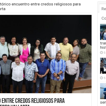
tórico encuentro entre credos religiosos para
rta
Re
C
tra
his
5
5
 entre credos religiosos para
se