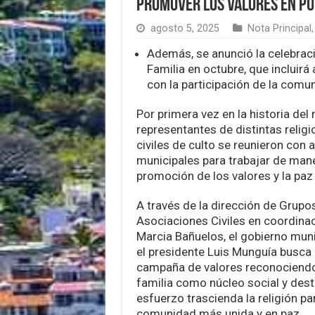
promover los valores en Pu
agosto 5, 2025
Nota Principal
Además, se anunció la celebraci
Familia en octubre, que incluirá
con la participación de la comu
Por primera vez en la historia del 
representantes de distintas relig
civiles de culto se reunieron con 
municipales para trabajar de mane
promoción de los valores y la paz 
A través de la dirección de Grupo
Asociaciones Civiles en coordinac
Marcia Bañuelos, el gobierno mun
el presidente Luis Munguía busca
campaña de valores reconociendo 
familia como núcleo social y des
esfuerzo trascienda la religión pa
comunidad más unida y en paz.