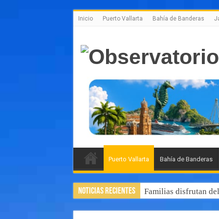
Inicio
Puerto Vallarta
Bahía de Banderas
J
Puerto Vallarta
Bahía de Banderas
Noticias Recientes
Familias disfrutan de