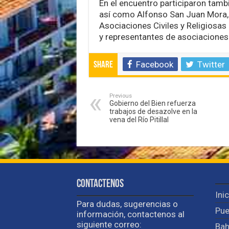
En el encuentro participaron tamb
así como Alfonso San Juan Mora, t
Asociaciones Civiles y Religiosa
y representantes de asociaciones 
Facebook
Twitter
Share
Previous
Gobierno del Bien refuerza
trabajos de desazolve en la
vena del Río Pitillal
Contactenos
Ini
Para dudas, sugerencias o
Pue
información, contactenos al
siguiente correo:
Bah