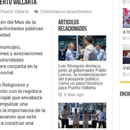
erto Vallarta
5
en
,
Puerto Vallarta
Comentarios desactivados
Logran
histórico
ón del Mes de la
Articulos
encuentro
 actividades públicas
Relacionados
entre
a l
nidad
credos
6
religiosos
para
municipio,
promover
iones y asociaciones
los
autoridades
valores
ra conjunta en la
en
Luis Munguía destaca,
Val
junto al gobernador Pablo
Puerto
social.
6
Lemus, la modernización
Vallarta
del transporte público
como un paso histórico
s Religiosos y
para Puerto Vallarta
ión con la regidora
Encu
5 días ago
icipal que encabeza
 impulsar una
la importancia de la
tacando que este
ra construir una