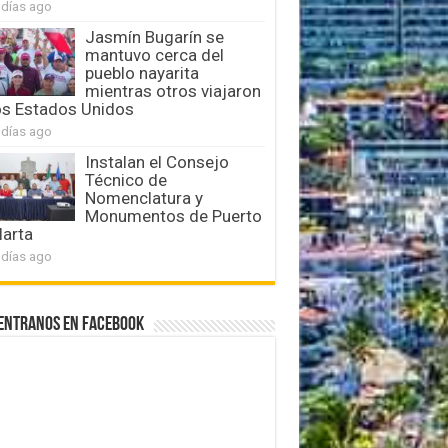
 días ago
Jasmín Bugarín se
mantuvo cerca del
pueblo nayarita
mientras otros viajaron
os Estados Unidos
 días ago
Instalan el Consejo
Técnico de
Nomenclatura y
Monumentos de Puerto
larta
 días ago
entranos en Facebook