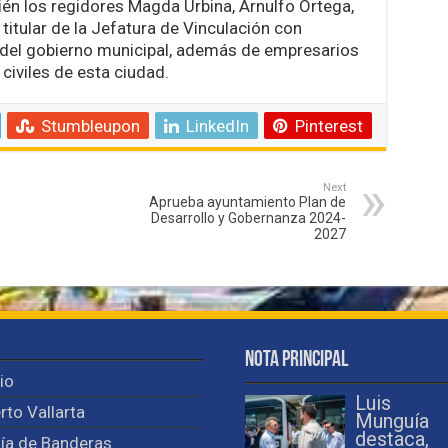
ién los regidores Magda Urbina, Arnulfo Ortega,
itular de la Jefatura de Vinculación con
s del gobierno municipal, además de empresarios
civiles de esta ciudad.
Stumbleupon
LinkedIn
Pinterest
Next
Aprueba ayuntamiento Plan de
Desarrollo y Gobernanza 2024-
2027
Nota Principal
cio
Luis
rto Vallarta
Munguía
destaca,
ía de Banderas