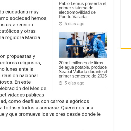
Pablo Lemus presenta el
primer sistema de
da ciudadana muy
electromovilidad de
Puerto Vallarta
 como sociedad hemos
5 días ago
os esta reunión
 católicos y otras
 la regidora Marcia
ron propuestas y
ectores religiosos,
20 mil millones de litros
de agua potable, produce
mo lunes ante la
Seapal Vallarta durante el
 reunión nacional
primer semestre de 2026
iosos. En este
5 días ago
celebración del Mes de
 actividades públicas
dad, como desfiles con carros alegóricos
os a todas y todos a sumarse. Queremos una
ue y que promueva los valores desde donde le