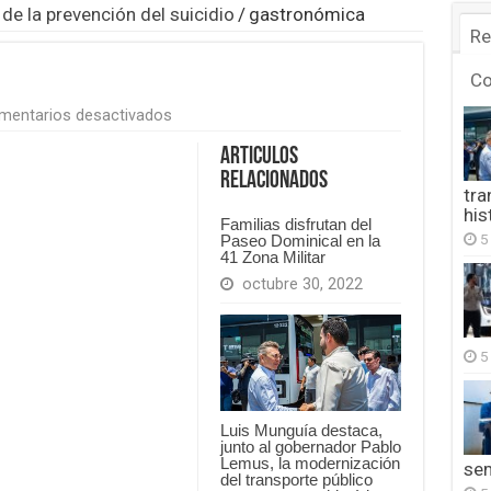
 de la prevención del suicidio
/
gastronómica
Re
C
en
mentarios desactivados
gastronómica
Articulos
Relacionados
tra
his
Familias disfrutan del
5
Paseo Dominical en la
41 Zona Militar
octubre 30, 2022
5
Luis Munguía destaca,
junto al gobernador Pablo
Lemus, la modernización
se
del transporte público