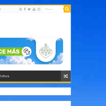
a
 Cultura