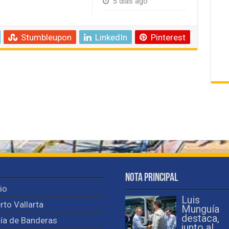
5 días ago
Stumbleupon
LinkedIn
Pinterest
Nota Principal
cio
Luis
rto Vallarta
Munguía
destaca,
ía de Banderas
junto al