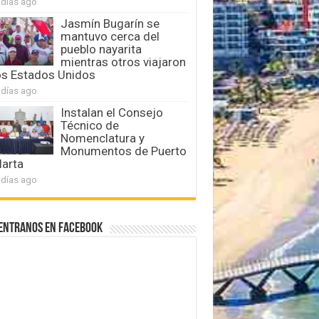
 días ago
Jasmín Bugarín se
mantuvo cerca del
pueblo nayarita
mientras otros viajaron
os Estados Unidos
 días ago
Instalan el Consejo
Técnico de
Nomenclatura y
Monumentos de Puerto
larta
 días ago
entranos en Facebook