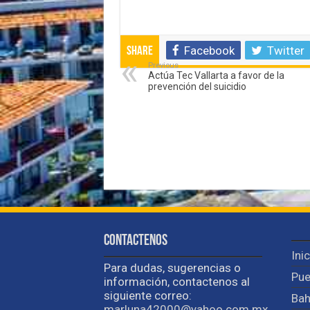
Facebook
Twitter
Share
Previous
Actúa Tec Vallarta a favor de la
prevención del suicidio
Contactenos
Ini
Para dudas, sugerencias o
Pue
información, contactenos al
siguiente correo:
Bah
marluna42000@yahoo.com.mx