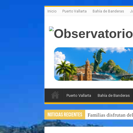
Inicio
Puerto Vallarta
Bahía de Banderas
J
Puerto Vallarta
Bahía de Banderas
Noticias Recientes
Familias disfrutan de