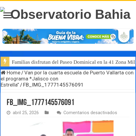
Familias disfrutan del Paseo Dominical en la 41 Zona Mili
Home
/
Van por la cuarta escuela de Puerto Vallarta con
el programa *Jalisco con
Estrella”
/
FB_IMG_1777145576091
FB_IMG_1777145576091
en
abril 25, 2026
Comentarios desactivados
FB_IMG_