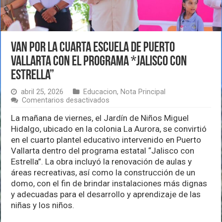
Van por la cuarta escuela de Puerto
Vallarta con el programa *Jalisco con
Estrella”
abril 25, 2026
Educacion
,
Nota Principal
en
Comentarios desactivados
Van
por
La mañana de viernes, el Jardín de Niños Miguel
la
Hidalgo, ubicado en la colonia La Aurora, se convirtió
cuarta
en el cuarto plantel educativo intervenido en Puerto
escuela
Vallarta dentro del programa estatal “Jalisco con
de
Puerto
Estrella”. La obra incluyó la renovación de aulas y
Vallarta
áreas recreativas, así como la construcción de un
con
domo, con el fin de brindar instalaciones más dignas
el
programa
y adecuadas para el desarrollo y aprendizaje de las
*Jalisco
niñas y los niños.
con
Estrella”