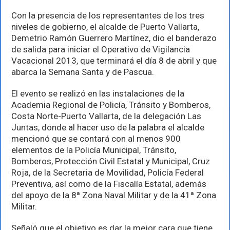
declara
listo
Con la presencia de los representantes de los tres
para
niveles de gobierno, el alcalde de Puerto Vallarta,
recibir
a
Demetrio Ramón Guerrero Martínez, dio el banderazo
turistas
de salida para iniciar el Operativo de Vigilancia
Vacacional 2013, que terminará el día 8 de abril y que
abarca la Semana Santa y de Pascua.
El evento se realizó en las instalaciones de la
Academia Regional de Policía, Tránsito y Bomberos,
Costa Norte-Puerto Vallarta, de la delegación Las
Juntas, donde al hacer uso de la palabra el alcalde
mencionó que se contará con al menos 900
elementos de la Policía Municipal, Tránsito,
Bomberos, Protección Civil Estatal y Municipal, Cruz
Roja, de la Secretaria de Movilidad, Policía Federal
Preventiva, así como de la Fiscalía Estatal, además
del apoyo de la 8ª Zona Naval Militar y de la 41ª Zona
Militar.
Señaló que el objetivo es dar la mejor cara que tiene