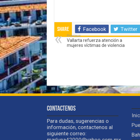
Facebook
Twitter
Share
Previous
Vallarta refuerza atención a
mujeres víctimas de violencia
Contactenos
Ini
Para dudas, sugerencias o
Pue
información, contactenos al
siguiente correo:
Bah
marluna42000@yahoo.com.mx