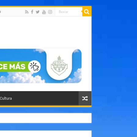
a
 Cultura