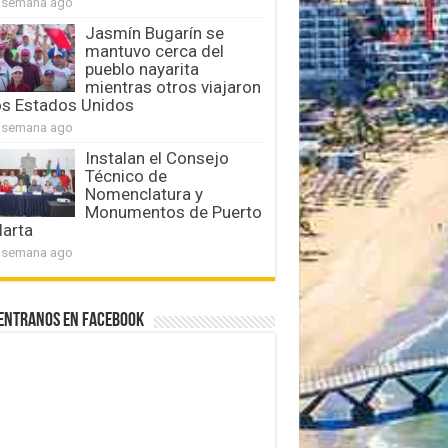
 semana ago
Jasmín Bugarín se
mantuvo cerca del
pueblo nayarita
mientras otros viajaron
os Estados Unidos
 semana ago
Instalan el Consejo
Técnico de
Nomenclatura y
Monumentos de Puerto
larta
 semana ago
entranos en Facebook