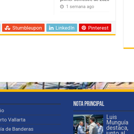
1 semana ago
Stumbleupon
LinkedIn
Pinterest
Nota Principal
cio
Luis
rto Vallarta
Munguía
destaca,
ía de Banderas
junto al