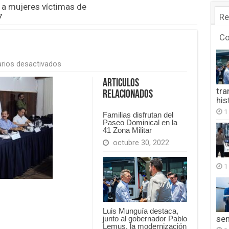
n a mujeres víctimas de
7
Re
C
en
rios desactivados
FB_IMG_1779271404477
Articulos
tra
Relacionados
his
1
Familias disfrutan del
Paseo Dominical en la
41 Zona Militar
octubre 30, 2022
1
Luis Munguía destaca,
se
junto al gobernador Pablo
Lemus, la modernización