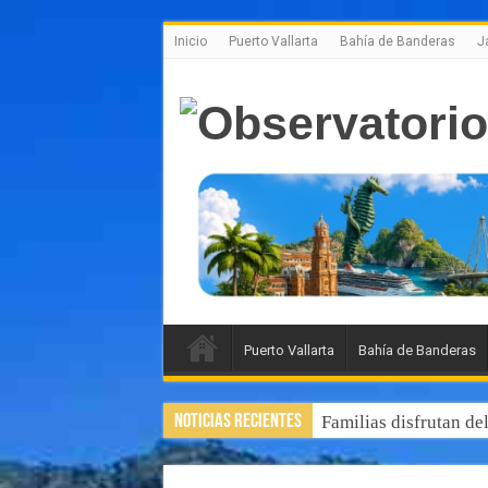
Inicio
Puerto Vallarta
Bahía de Banderas
J
Puerto Vallarta
Bahía de Banderas
Noticias Recientes
Familias disfrutan de