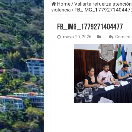
Home
/
Vallarta refuerza atenció
violencia
/
FB_IMG_177927140447
FB_IMG_1779271404477
mayo 20, 2026
Comenta