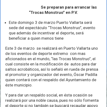
extremo
que
Se preparan para arrancar las
podrán
“Trocas Monstruo” en P.V.
disfrutar
los
vallartenses
Este domingo 3 de marzo Puerto Vallarta será
sede del espectáculo “Trocas Monstruo”, evento
que además de incentivar el deporte, será
beneficiar a quien menos tiene
Este 3 de marzo se realizará en Puerto Vallarta uno
de los eventos de deporte extremo con mas
aficionados en el mundo, “las Trocas Monstruo”, el
cual consiste en la modificación de autos para dar
saltos acrobáticos, así lo señaló en rueda de prensa
el promotor y organizador del evento, Óscar Padilla
quien contará con el respaldo del Ayuntamiento de
éste municipio.
Y para dar un respaldo social, en ésta ocasión se
realizará por una noble causa, pues no sólo fomenta
el deporte si no también se buscará recaudar apoyo