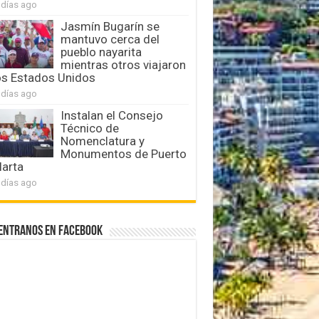
 días ago
Jasmín Bugarín se
mantuvo cerca del
pueblo nayarita
mientras otros viajaron
os Estados Unidos
 días ago
Instalan el Consejo
Técnico de
Nomenclatura y
Monumentos de Puerto
larta
 días ago
entranos en Facebook