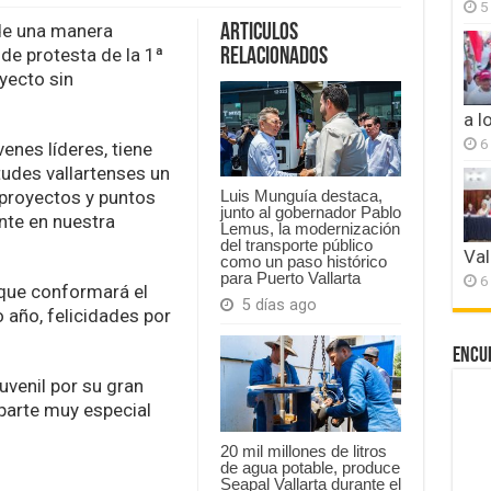
5
Toma
de
de una manera
Articulos
Protesta
 de protesta de la 1ª
Relacionados
Consejo
yecto sin
Joven
a l
6
enes líderes, tiene
tudes vallartenses un
 proyectos y puntos
Luis Munguía destaca,
junto al gobernador Pablo
nte en nuestra
Lemus, la modernización
del transporte público
Val
como un paso histórico
para Puerto Vallarta
6
que conformará el
5 días ago
 año, felicidades por
Encu
venil por su gran
 parte muy especial
20 mil millones de litros
de agua potable, produce
Seapal Vallarta durante el