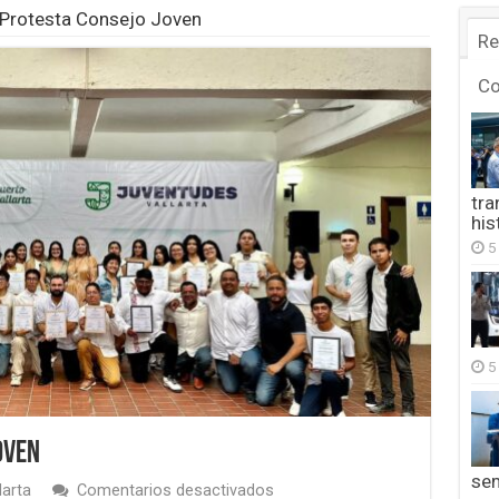
Protesta Consejo Joven
Re
C
tra
his
5
5
oven
se
en
larta
Comentarios desactivados