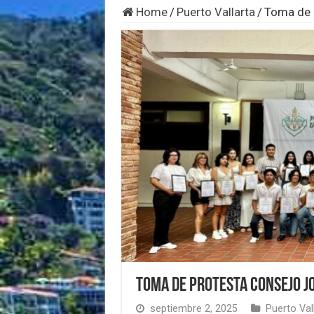
Home
/
Puerto Vallarta
/
Toma de 
Toma de Protesta Consejo J
septiembre 2, 2025
Puerto Val