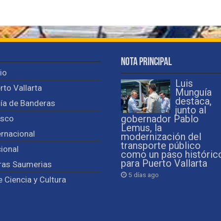
Nota Principal
cio
Luis
rto Vallarta
Munguía
destaca,
ía de Banderas
junto al
isco
gobernador Pablo
Lemus, la
ernacional
modernización del
transporte público
ional
como un paso históric
para Puerto Vallarta
ras Saumerias
5 días ago
e Ciencia y Cultura