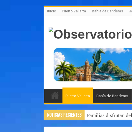
Inicio
Puerto Vallarta
Bahía de Banderas
J
Puerto Vallarta
Bahía de Banderas
Noticias Recientes
Familias disfrutan de