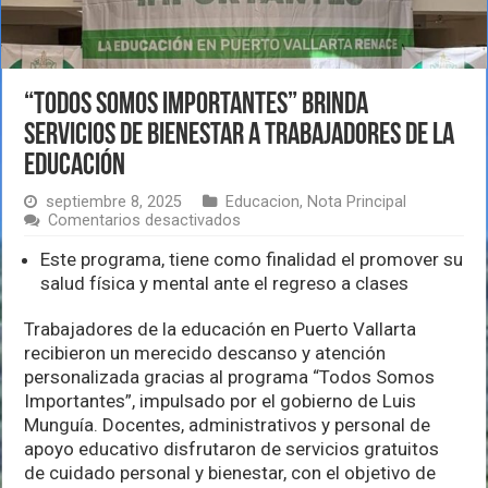
“Todos Somos Importantes” brinda
servicios de bienestar a trabajadores de la
educación
septiembre 8, 2025
Educacion
,
Nota Principal
en
Comentarios desactivados
“Todos
Somos
Este programa, tiene como finalidad el promover su
Importantes”
salud física y mental ante el regreso a clases
brinda
servicios
Trabajadores de la educación en Puerto Vallarta
de
bienestar
recibieron un merecido descanso y atención
a
personalizada gracias al programa “Todos Somos
trabajadores
Importantes”, impulsado por el gobierno de Luis
de
Munguía. Docentes, administrativos y personal de
la
educación
apoyo educativo disfrutaron de servicios gratuitos
de cuidado personal y bienestar, con el objetivo de