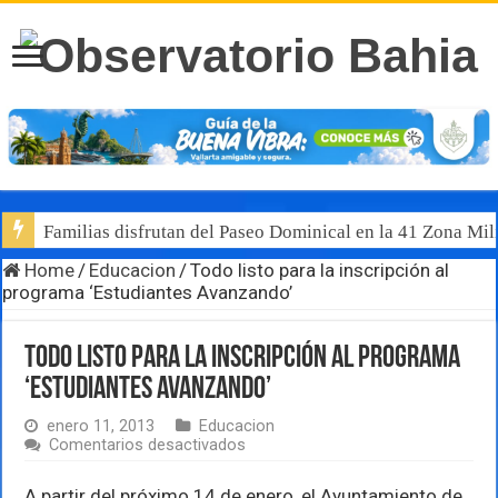
Familias disfrutan del Paseo Dominical en la 41 Zona Mili
Home
/
Educacion
/
Todo listo para la inscripción al
programa ‘Estudiantes Avanzando’
Todo listo para la inscripción al programa
‘Estudiantes Avanzando’
enero 11, 2013
Educacion
en
Comentarios desactivados
Todo
listo
A partir del próximo 14 de enero, el Ayuntamiento de