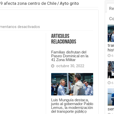
9 afecta zona centro de Chile
/
Ayto grito
Re
C
en
mentarios desactivados
Ayto
grito
Articulos
Relacionados
tra
his
Familias disfrutan del
6
Paseo Dominical en la
41 Zona Militar
octubre 30, 2022
6
Luis Munguía destaca,
junto al gobernador Pablo
Lemus, la modernización
se
del transporte público