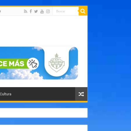
a
 Cultura