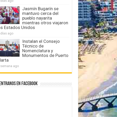
 días ago
Jasmín Bugarín se
mantuvo cerca del
pueblo nayarita
mientras otros viajaron
os Estados Unidos
 días ago
Instalan el Consejo
Técnico de
Nomenclatura y
Monumentos de Puerto
larta
 semana ago
entranos en Facebook