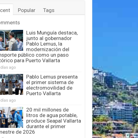
cent
Popular
Tags
omments
Luis Munguía destaca,
junto al gobernador
Pablo Lemus, la
modernización del
nsporte público como un paso
tórico para Puerto Vallarta
 días ago
Pablo Lemus presenta
el primer sistema de
electromovilidad de
Puerto Vallarta
 días ago
20 mil millones de
litros de agua potable,
produce Seapal Vallarta
durante el primer
mestre de 2026