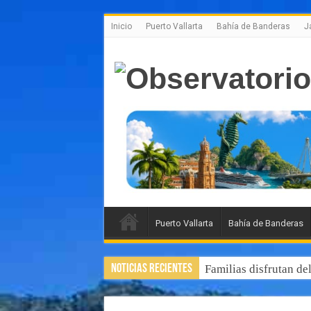
Inicio
Puerto Vallarta
Bahía de Banderas
J
Puerto Vallarta
Bahía de Banderas
Noticias Recientes
Familias disfrutan de