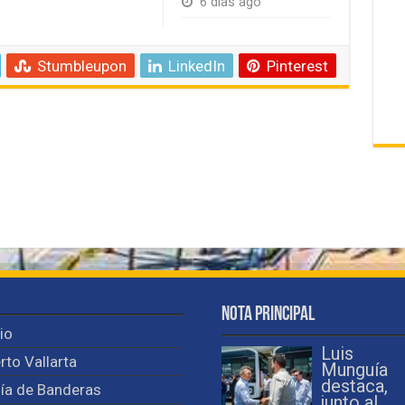
6 días ago
Stumbleupon
LinkedIn
Pinterest
Nota Principal
cio
Luis
rto Vallarta
Munguía
destaca,
ía de Banderas
junto al