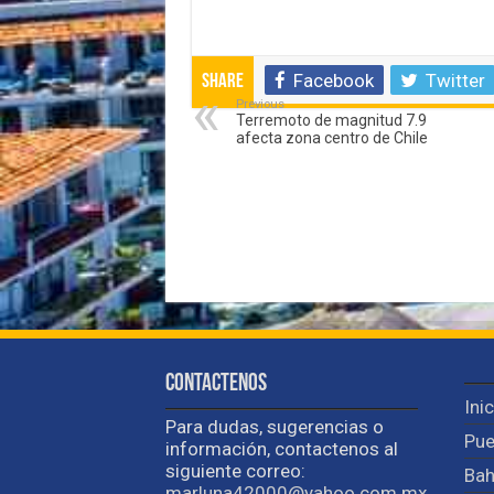
Facebook
Twitter
Share
Previous
Terremoto de magnitud 7.9
afecta zona centro de Chile
Contactenos
Ini
Para dudas, sugerencias o
Pue
información, contactenos al
siguiente correo:
Bah
marluna42000@yahoo.com.mx