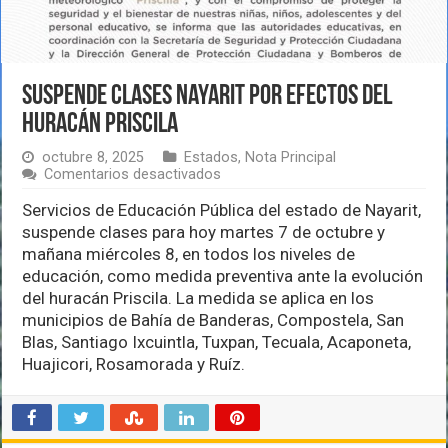
Suspende clases Nayarit por efectos del
huracán Priscila
octubre 8, 2025
Estados
,
Nota Principal
en
Comentarios desactivados
Suspende
clases
Servicios de Educación Pública del estado de Nayarit,
Nayarit
suspende clases para hoy martes 7 de octubre y
por
mañana miércoles 8, en todos los niveles de
efectos
educación, como medida preventiva ante la evolución
del
huracán
del huracán Priscila. La medida se aplica en los
Priscila
municipios de Bahía de Banderas, Compostela, San
Blas, Santiago Ixcuintla, Tuxpan, Tecuala, Acaponeta,
Huajicori, Rosamorada y Ruíz.