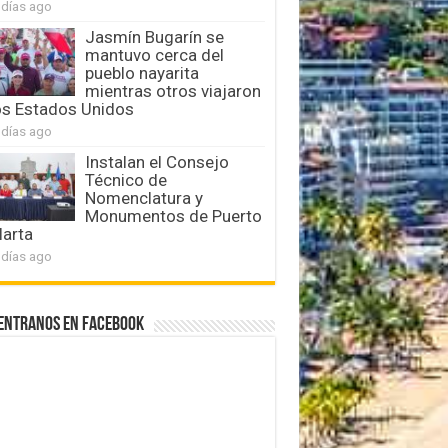
 días ago
Jasmín Bugarín se
mantuvo cerca del
pueblo nayarita
mientras otros viajaron
os Estados Unidos
 días ago
Instalan el Consejo
Técnico de
Nomenclatura y
Monumentos de Puerto
larta
 días ago
entranos en Facebook