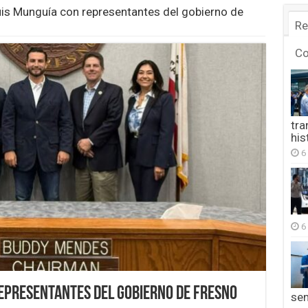
uis Munguía con representantes del gobierno de
Re
C
tra
his
6
6
representantes del gobierno de Fresno
se