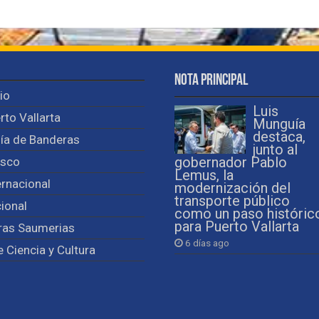
Nota Principal
cio
Luis
rto Vallarta
Munguía
destaca,
ía de Banderas
junto al
isco
gobernador Pablo
Lemus, la
ernacional
modernización del
transporte público
ional
como un paso históric
para Puerto Vallarta
ras Saumerias
6 días ago
e Ciencia y Cultura