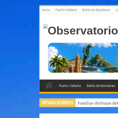
Inicio
Puerto Vallarta
Bahía de Banderas
J
Puerto Vallarta
Bahía de Banderas
Noticias Recientes
Familias disfrutan de