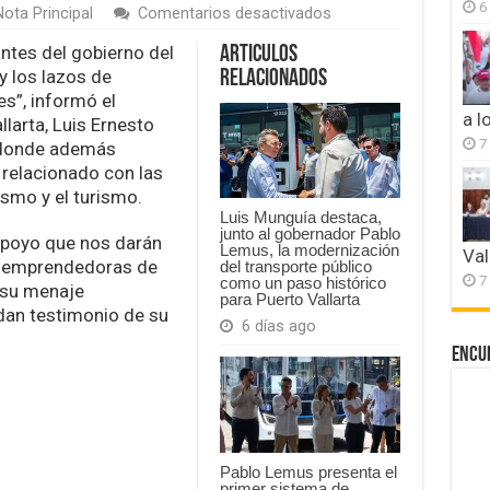
6
en
ota Principal
Comentarios desactivados
Se
reune
ntes del gobierno del
Articulos
Luis
y los lazos de
Relacionados
Munguía
s”, informó el
con
a l
larta, Luis Ernesto
representantes
del
7
 donde además
gobierno
 relacionado con las
de
smo y el turismo.
Fresno
Luis Munguía destaca,
junto al gobernador Pablo
 apoyo que nos darán
Lemus, la modernización
Val
s emprendedoras de
del transporte público
7
como un paso histórico
n su menaje
para Puerto Vallarta
an testimonio de su
6 días ago
Encu
Pablo Lemus presenta el
primer sistema de