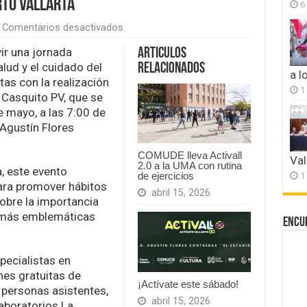
rto Vallarta
6
en
Comentarios desactivados
Salud,
deporte
vir una jornada
Articulos
y
alud y el cuidado del
Relacionados
conservación
a l
as con la realización
se
1
 Casquito PV, que se
unirán
en
 mayo, a las 7:00 de
la
 Agustín Flores
Carrera
5K
por
COMUDE lleva Activall
Val
2.0 a la UMA con rutina
la
, este evento
1
de ejercicios
Tortuga
para promover hábitos
de
abril 15, 2026
obre la importancia
Casquito
en
s más emblemáticas
Encu
Puerto
Vallarta
pecialistas en
es gratuitas de
¡Actívate este sábado!
 personas asistentes,
abril 15, 2026
Laboratorios La