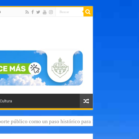
a
 Cultura
orte público como un paso histórico para Puerto Vallarta