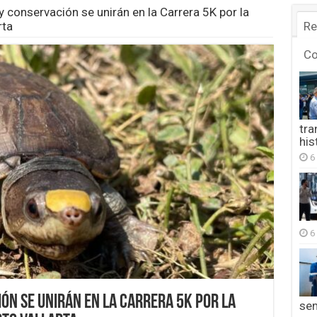
y conservación se unirán en la Carrera 5K por la
rta
Re
C
tra
his
6
6
ón se unirán en la Carrera 5K por la
se