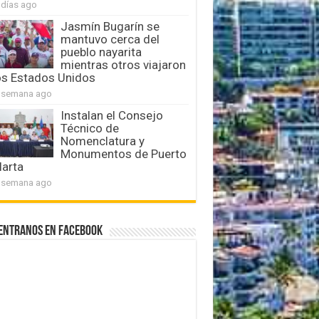
 días ago
Jasmín Bugarín se
mantuvo cerca del
pueblo nayarita
mientras otros viajaron
os Estados Unidos
 semana ago
Instalan el Consejo
Técnico de
Nomenclatura y
Monumentos de Puerto
larta
 semana ago
entranos en Facebook