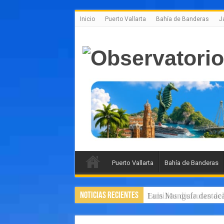
Inicio
Puerto Vallarta
Bahía de Banderas
J
Puerto Vallarta
Bahía de Banderas
Noticias Recientes
Luis Munguía destaca,