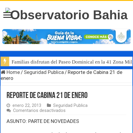
Familias disfrutan del Paseo Dominical en la 41 Zona Mili
Luis Munguía destaca, junto al gobernador Pablo Lemus, l
Home
/
Seguridad Publica
/
Reporte de Cabina 21 de
enero
Reporte de Cabina 21 de enero
enero 22, 2013
Seguridad Publica
en
Comentarios desactivados
Reporte
de
ASUNTO: PARTE DE NOVEDADES
Cabina
21