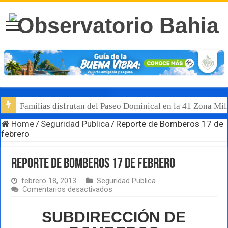
Luis Munguía destaca, junto al gobernador Pablo Lemus, l
Home
/
Seguridad Publica
/
Reporte de Bomberos 17 de
febrero
Reporte de Bomberos 17 de febrero
febrero 18, 2013
Seguridad Publica
en
Comentarios desactivados
Reporte
de
SUBDIRECCIÓN DE
Bomberos
17