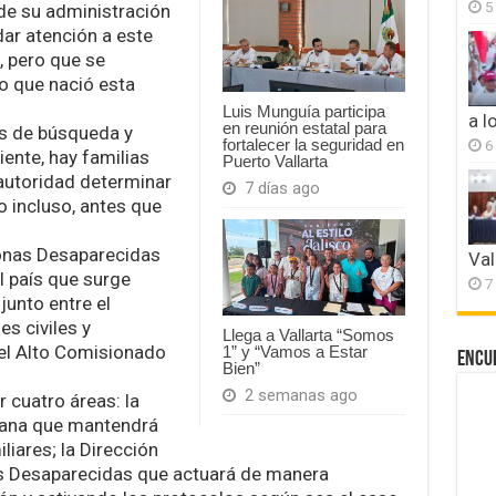
5
 de su administración
dar atención a este
, pero que se
lo que nació esta
Luis Munguía participa
a l
en reunión estatal para
s de búsqueda y
fortalecer la seguridad en
6
iente, hay familias
Puerto Vallarta
autoridad determinar
7 días ago
o incluso, antes que
sonas Desaparecidas
Val
l país que surge
7
unto entre el
es civiles y
Llega a Vallarta “Somos
el Alto Comisionado
1” y “Vamos a Estar
Encu
Bien”
2 semanas ago
r cuatro áreas: la
dana que mantendrá
iares; la Dirección
s Desaparecidas que actuará de manera