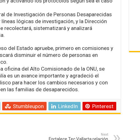
ón y activando los protocolos según sea el caso
ral de Investigación de Personas Desaparecidas
íneas lógicas de investigación, y la Dirección
e recolectará, sistematizará y analizará
a.
eso del Estado apruebe, primero en comisiones y
buscará disminuir el número de personas en
sco.
e la oficina del Alto Comisionado de la ONU, se
lía es un avance importante y agradeció el
isco para hacer los cambios necesarios y con
gen las familias de desaparecidos.
Stumbleupon
LinkedIn
Pinterest
Next
Fortalece Tec Vallarta relación