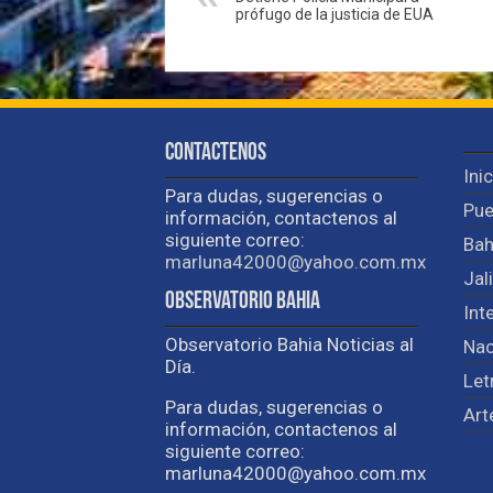
prófugo de la justicia de EUA
Contactenos
Ini
Para dudas, sugerencias o
Pue
información, contactenos al
siguiente correo:
Bah
marluna42000@yahoo.com.mx
Jal
Observatorio Bahia
Int
Observatorio Bahia Noticias al
Nac
Día.
Let
Para dudas, sugerencias o
Art
información, contactenos al
siguiente correo:
marluna42000@yahoo.com.mx