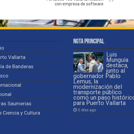
con empresa de software
Nota Principal
cio
Luis
rto Vallarta
Munguía
destaca,
ía de Banderas
junto al
isco
gobernador Pablo
Lemus, la
ernacional
modernización del
transporte público
ional
como un paso históric
para Puerto Vallarta
ras Saumerias
5 días ago
e Ciencia y Cultura