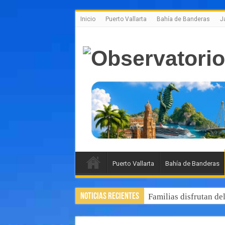
Inicio
Puerto Vallarta
Bahía de Banderas
J
Puerto Vallarta
Bahía de Banderas
Noticias Recientes
Familias disfrutan de