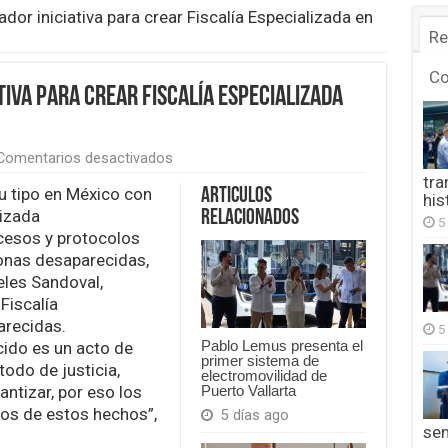
or iniciativa para crear Fiscalía Especializada en
Re
C
iva para crear Fiscalía Especializada
en
Comentarios desactivados
Presenta
tra
Gobernador
u tipo en México con
Articulos
his
iniciativa
lizada
Relacionados
5
para
ocesos y protocolos
crear
sonas desaparecidas,
Fiscalía
Especializada
eles Sandoval,
en
 Fiscalía
Desaparecidos
arecidas.
5
Pablo Lemus presenta el
ido es un acto de
primer sistema de
odo de justicia,
electromovilidad de
Puerto Vallarta
antizar, por eso los
os de estos hechos”,
5 días ago
se