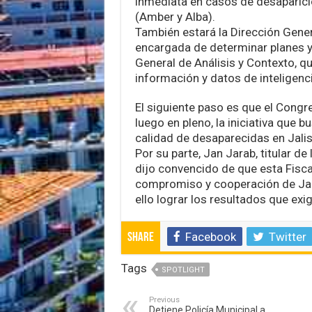
inmediata en casos de desaparici
(Amber y Alba).
También estará la Dirección Gene
encargada de determinar planes y l
General de Análisis y Contexto, qu
información y datos de inteligenci
El siguiente paso es que el Congr
luego en pleno, la iniciativa que 
calidad de desaparecidas en Jali
Por su parte, Jan Jarab, titular d
dijo convencido de que esta Fisca
compromiso y cooperación de Jal
ello lograr los resultados que exi
Facebook
Twitter
Share
Tags
SPOTLIGHT
Previous
Detiene Policía Municipal a