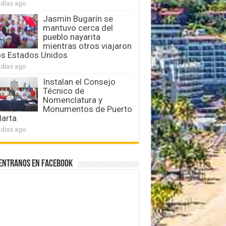
 días ago
Jasmín Bugarín se
mantuvo cerca del
pueblo nayarita
mientras otros viajaron
os Estados Unidos
 días ago
Instalan el Consejo
Técnico de
Nomenclatura y
Monumentos de Puerto
larta
 días ago
entranos en Facebook