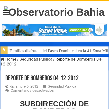
Luis Munguía destaca, junto al gobernador Pablo Lemus, l
Home
/
Seguridad Publica
/
Reporte de Bomberos 04-
12-2012
Reporte de Bomberos 04-12-2012
diciembre 5, 2012
Seguridad Publica
en
Comentarios desactivados
Reporte
de
SUBDIRECCIÓN DE
Bomberos
04-