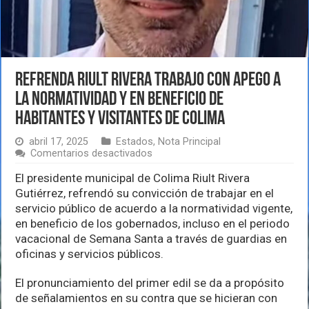
Refrenda Riult Rivera trabajo con apego a
la normatividad y en beneficio de
habitantes y visitantes de Colima
abril 17, 2025
Estados
,
Nota Principal
en
Comentarios desactivados
Refrenda
Riult
El presidente municipal de Colima Riult Rivera
Rivera
Gutiérrez, refrendó su convicción de trabajar en el
trabajo
servicio público de acuerdo a la normatividad vigente,
con
en beneficio de los gobernados, incluso en el periodo
apego
a
vacacional de Semana Santa a través de guardias en
la
oficinas y servicios públicos.
normatividad
y
El pronunciamiento del primer edil se da a propósito
en
beneficio
de señalamientos en su contra que se hicieran con
de