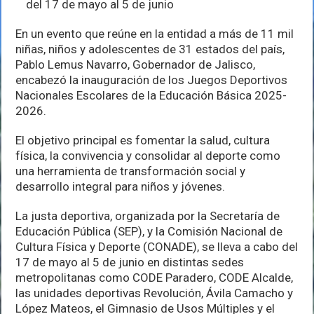
del 17 de mayo al 5 de junio
estudiantes
en
En un evento que reúne en la entidad a más de 11 mil
los
Juegos
niñas, niños y adolescentes de 31 estados del país,
Deportivos
Pablo Lemus Navarro, Gobernador de Jalisco,
Escolares
encabezó la inauguración de los Juegos Deportivos
Nacionales
de
Nacionales Escolares de la Educación Básica 2025-
la
2026.
Educación
Básica
El objetivo principal es fomentar la salud, cultura
2025-
2026
física, la convivencia y consolidar al deporte como
una herramienta de transformación social y
desarrollo integral para niños y jóvenes.
La justa deportiva, organizada por la Secretaría de
Educación Pública (SEP), y la Comisión Nacional de
Cultura Física y Deporte (CONADE), se lleva a cabo del
17 de mayo al 5 de junio en distintas sedes
metropolitanas como CODE Paradero, CODE Alcalde,
las unidades deportivas Revolución, Ávila Camacho y
López Mateos, el Gimnasio de Usos Múltiples y el