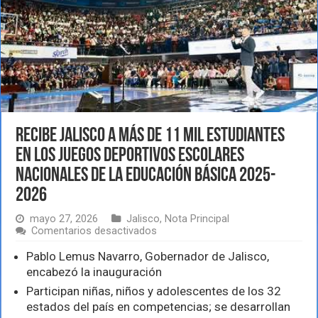
Recibe Jalisco a más de 11 mil estudiantes
en los Juegos Deportivos Escolares
Nacionales de la Educación Básica 2025-
2026
mayo 27, 2026
Jalisco
,
Nota Principal
en
Comentarios desactivados
Recibe
Jalisco
Pablo Lemus Navarro, Gobernador de Jalisco,
a
encabezó la inauguración
más
Participan niñas, niños y adolescentes de los 32
de
11
estados del país en competencias; se desarrollan
mil