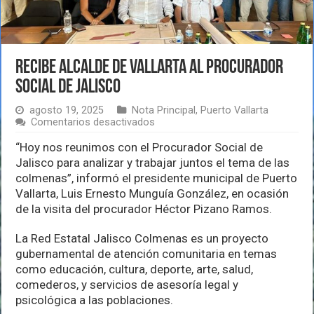
Recibe alcalde de Vallarta al procurador
social de Jalisco
agosto 19, 2025
Nota Principal
,
Puerto Vallarta
en
Comentarios desactivados
Recibe
alcalde
“Hoy nos reunimos con el Procurador Social de
de
Jalisco para analizar y trabajar juntos el tema de las
Vallarta
colmenas”, informó el presidente municipal de Puerto
al
Vallarta, Luis Ernesto Munguía González, en ocasión
procurador
social
de la visita del procurador Héctor Pizano Ramos.
de
Jalisco
La Red Estatal Jalisco Colmenas es un proyecto
gubernamental de atención comunitaria en temas
como educación, cultura, deporte, arte, salud,
comederos, y servicios de asesoría legal y
psicológica a las poblaciones.