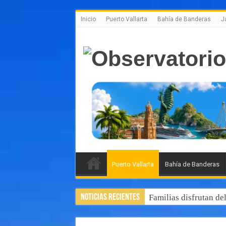
Inicio
Puerto Vallarta
Bahía de Banderas
J
Puerto Vallarta
Bahía de Banderas
Noticias Recientes
Familias disfrutan de