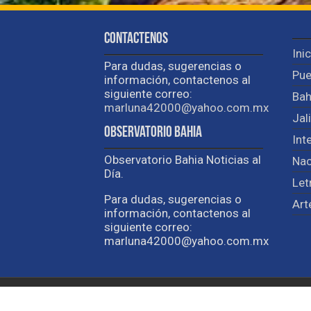
Contactenos
Ini
Para dudas, sugerencias o
Pue
información, contactenos al
siguiente correo:
Bah
marluna42000@yahoo.com.mx
Jal
Observatorio Bahia
Int
Observatorio Bahia Noticias al
Nac
Día.
Let
Para dudas, sugerencias o
Art
información, contactenos al
siguiente correo:
marluna42000@yahoo.com.mx
Developed by
Brewedmkt.com