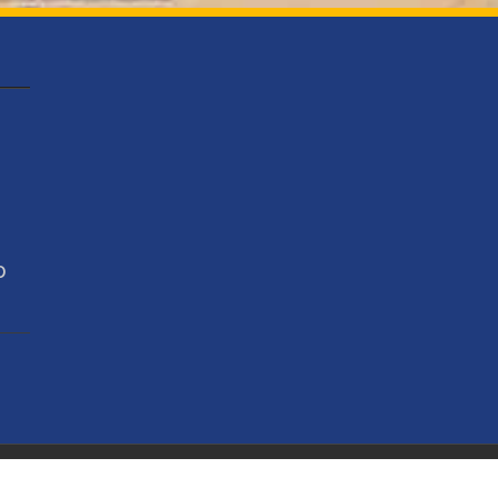
o
torio Bahía - Noticias en Puerto Vallarta