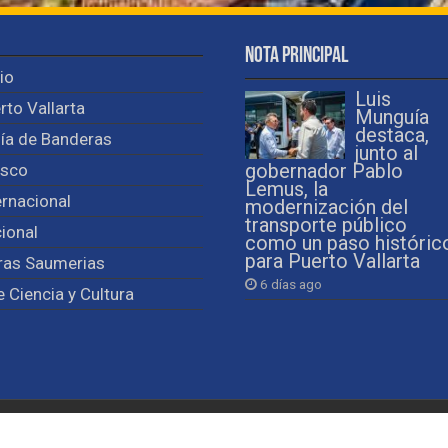
Nota Principal
cio
Luis
rto Vallarta
Munguía
destaca,
ía de Banderas
junto al
isco
gobernador Pablo
Lemus, la
ernacional
modernización del
transporte público
ional
como un paso históric
para Puerto Vallarta
ras Saumerias
6 días ago
e Ciencia y Cultura
Observa