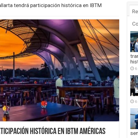
llarta tendrá participación histórica en IBTM
Re
C
tra
his
6
6
ticipación histórica en IBTM Américas
se