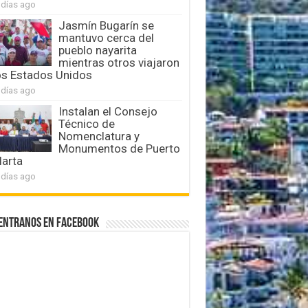
 días ago
Jasmín Bugarín se
mantuvo cerca del
pueblo nayarita
mientras otros viajaron
os Estados Unidos
 días ago
Instalan el Consejo
Técnico de
Nomenclatura y
Monumentos de Puerto
larta
 días ago
entranos en Facebook