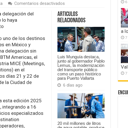
6
en
ta
Comentarios desactivados
Puerto
Vallarta
a delegación del
Articulos
tendrá
 lo haya
Relacionados
participación
to
histórica
a l
en
IBTM
7
o uno de los destinos
Américas
nes en México y
na delegación sin
IBTM Americas, el
Luis Munguía destaca,
junto al gobernador Pablo
stria MICE (Meetings,
Lemus, la modernización
Val
tions) en el
del transporte público
7
como un paso histórico
los días 21 y 22 de
para Puerto Vallarta
de la Ciudad de
6 días ago
Encu
a esta edición 2025
, integrando a 16
vicios especializados
stination
20 mil millones de litros
operadores,
de agua potable, produce