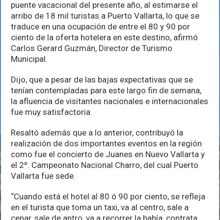
el
puente vacacional del presente año, al estimarse el
80%
arribo de 18 mil turistas a Puerto Vallarta, lo que se
de
traduce en una ocupación de entre el 80 y 90 por
ocupación
hotelera
ciento de la oferta hotelera en este destino, afirmó
Carlos Gerard Guzmán, Director de Turismo
Municipal.
Dijo, que a pesar de las bajas expectativas que se
tenían contempladas para este largo fin de semana,
la afluencia de visitantes nacionales e internacionales
fue muy satisfactoria.
Resaltó además que a lo anterior, contribuyó la
realización de dos importantes eventos en la región
como fue el concierto de Juanes en Nuevo Vallarta y
el 2º. Campeonato Nacional Charro, del cual Puerto
Vallarta fue sede.
“Cuando está el hotel al 80 ó 90 por ciento, se refleja
en el turista que toma un taxi, va al centro, sale a
cenar, sale de antro, va a recorrer la bahía, contrata