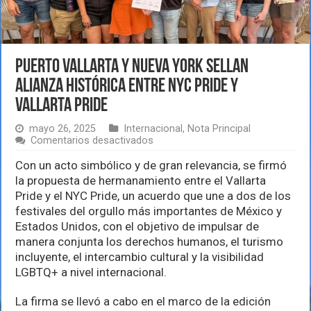
Puerto Vallarta y Nueva York sellan
alianza histórica entre NYC Pride y
Vallarta Pride
mayo 26, 2025
Internacional
,
Nota Principal
en
Comentarios desactivados
Puerto
Vallarta
Con un acto simbólico y de gran relevancia, se firmó
y
la propuesta de hermanamiento entre el Vallarta
Nueva
Pride y el NYC Pride, un acuerdo que une a dos de los
York
festivales del orgullo más importantes de México y
sellan
alianza
Estados Unidos, con el objetivo de impulsar de
histórica
manera conjunta los derechos humanos, el turismo
entre
incluyente, el intercambio cultural y la visibilidad
NYC
Pride
LGBTQ+ a nivel internacional.
y
Vallarta
La firma se llevó a cabo en el marco de la edición
Pride