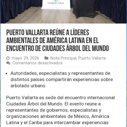
Puerto Vallarta reúne a líderes
ambientales de América Latina en el
encuentro de Ciudades Árbol del Mundo
mayo 29, 2026
Nota Principal
,
Puerto Vallarta
en
Comentarios desactivados
Puerto
Vallarta
Autoridades, especialistas y representantes de
reúne
distintos países compartirán experiencias sobre
a
arbolado urbano
líderes
ambientales
de
Puerto Vallarta es sede del encuentro internacional
América
Ciudades Árbol del Mundo. El evento reúne a
Latina
representantes de gobiernos, especialistas y
en
organizaciones ambientales de México, América
el
encuentro
Latina y el Caribe para intercambiar experiencias
de