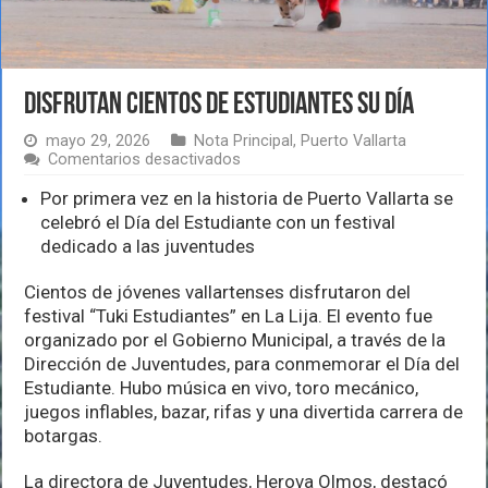
Disfrutan cientos de estudiantes su día
mayo 29, 2026
Nota Principal
,
Puerto Vallarta
en
Comentarios desactivados
Disfrutan
cientos
Por primera vez en la historia de Puerto Vallarta se
de
celebró el Día del Estudiante con un festival
estudiantes
dedicado a las juventudes
su
día
Cientos de jóvenes vallartenses disfrutaron del
festival “Tuki Estudiantes” en La Lija. El evento fue
organizado por el Gobierno Municipal, a través de la
Dirección de Juventudes, para conmemorar el Día del
Estudiante. Hubo música en vivo, toro mecánico,
juegos inflables, bazar, rifas y una divertida carrera de
botargas.
La directora de Juventudes, Herova Olmos, destacó