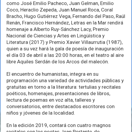
novena
como José Emilio Pacheco, Juan Gelman, Emilio
edición
Coco, Heraclio Zepeda, Juan Manuel Roca, Coral
de
Bracho, Hugo Gutiérrez Vega, Fernando del Paso, Raúl
Letras
en
Renán, Francisco Hernández, Letras en la Mar rendirá
la
homenaje a Alberto Ruy-Sánchez Lacy, Premio
Mar
Nacional de Ciencias y Artes en Lingüística y
Literatura (2017) y Premio Xavier Villaurrutia (1987),
quien a su vez hará la gala de poesía de inauguración
el día 03 de abril a las 20:00 horas, en el teatro al aire
libre Aquiles Serdán de los Arcos del malecón.
El encuentro de humanistas, integra en su
programación una variedad de actividades públicas y
gratuitas en torno a la literatura: tertulias y recitales
poéticos, homenajes, presentaciones de libros,
lectura de poemas en voz alta, talleres y
conversatorios, entre destacados escritores con
niños y jóvenes de la localidad.
En la edición 2019, contará con cuatro magnos
recitales con los poetas Jean Portante, de