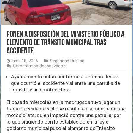
Ponen a disposición del Ministerio Público a
elemento de Tránsito Municipal tras
accidente
abril 18, 2025
Seguridad Publica
en
Comentarios desactivados
Ponen
a
Ayuntamiento actuó conforme a derecho desde
disposición
que ocurrió el accidente vial entre una patrulla de
del
tránsito y una motocicleta.
Ministerio
Público
a
El pasado miércoles en la madrugada tuvo lugar un
elemento
trágico accidente vial que resultó en la muerte de una
de
motociclista, quien impactó contra una patrulla; por
Tránsito
lo que siguiendo con lo establecido en la ley el
Municipal
tras
gobierno municipal puso al elemento de Tránsito
accidente