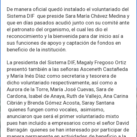
oficialmente
a
De manera oficial quedó instalado el voluntariado del
voluntariado
Sistema DIF que preside Sara María Chávez Medina y
de
DIF
que en días pasados acudió junto con su comité ante
el patronato del organismo, el cual les dio el
reconocimiento y la bienvenida para dar inicio así a
sus funciones de apoyo y captación de fondos en
beneficio de la institución.
La presidenta del Sistema DIF, Magaly Fregoso Ortiz
presentó también a las señoras Asceneth Castañeda
y María Inés Díaz como secretaria y tesorera de
dicho voluntariado respectivamente, así como a
Aurora de la Torre, María José Cuevas, Sara de
Cardona, Isabel de Anaya, Ruth de Vallejo, Ana Carina
Cibrián y Brenda Gómez Acosta, Saray Santana
quienes fungen como vocales, asimismo,
anunciaron que será el primer voluntariado mixto
pues han incluido a empresarios como el señor David
Barragán quienes se han interesado por participar de
manera permanente en actividades de beneficio a la