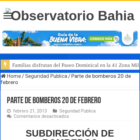
Luis Munguía destaca, junto al gobernador Pablo Lemus, l
Home
/
Seguridad Publica
/
Parte de bomberos 20 de
febrero
Parte de bomberos 20 de febrero
febrero 21, 2013
Seguridad Publica
en
Comentarios desactivados
Parte
de
SUBDIRECCIÓN DE
bomberos
20