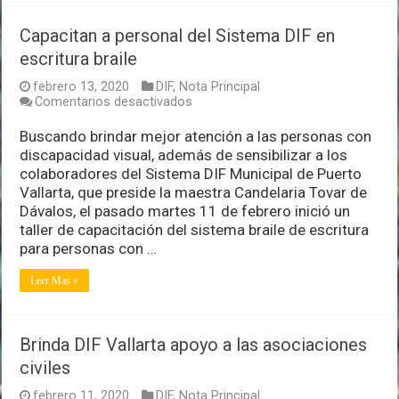
Capacitan a personal del Sistema DIF en
escritura braile
febrero 13, 2020
DIF
,
Nota Principal
en
Comentarios desactivados
Capacitan
a
Buscando brindar mejor atención a las personas con
personal
discapacidad visual, además de sensibilizar a los
del
colaboradores del Sistema DIF Municipal de Puerto
Sistema
Vallarta, que preside la maestra Candelaria Tovar de
DIF
en
Dávalos, el pasado martes 11 de febrero inició un
escritura
taller de capacitación del sistema braile de escritura
braile
para personas con …
Leer Mas »
Brinda DIF Vallarta apoyo a las asociaciones
civiles
febrero 11, 2020
DIF
,
Nota Principal