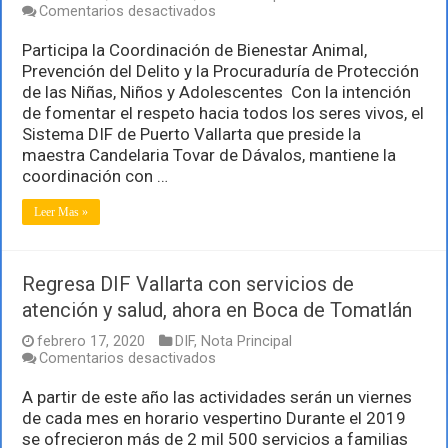
en
Comentarios desactivados
Trabaja
DIF
Participa la Coordinación de Bienestar Animal,
en
Prevención del Delito y la Procuraduría de Protección
la
de las Niñas, Niños y Adolescentes Con la intención
prevención
de fomentar el respeto hacia todos los seres vivos, el
de
la
Sistema DIF de Puerto Vallarta que preside la
violencia
maestra Candelaria Tovar de Dávalos, mantiene la
hacia
coordinación con …
todos
los
Leer Mas »
seres
vivos
Regresa DIF Vallarta con servicios de
atención y salud, ahora en Boca de Tomatlán
febrero 17, 2020
DIF
,
Nota Principal
en
Comentarios desactivados
Regresa
DIF
A partir de este año las actividades serán un viernes
Vallarta
de cada mes en horario vespertino Durante el 2019
con
se ofrecieron más de 2 mil 500 servicios a familias
servicios