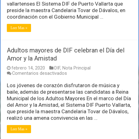
vallartenses El Sistema DIF de Puerto Vallarta que
de
atención
preside la maestra Candelaria Tovar de Dávalos, en
y
coordinación con el Gobierno Municipal …
salud,
ahora
Leer Mas »
en
Boca
de
Tomatlán
Adultos mayores de DIF celebran el Día del
Amor y la Amistad
febrero 14, 2020
DIF
,
Nota Principal
en
Comentarios desactivados
Adultos
mayores
Los jóvenes de corazón disfrutaron de música y
de
baile, además de presentarse las candidatas a Reina
DIF
Municipal de los Adultos Mayores En el marco del Día
celebran
del Amor y la Amistad, el Sistema DIF Puerto Vallarta,
el
Día
que preside la maestra Candelaria Tovar de Dávalos,
del
realizó una amena convivencia en las …
Amor
y
Leer Mas »
la
Amistad