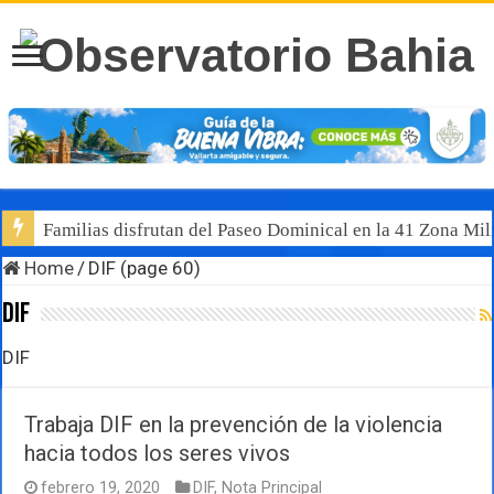
Familias disfrutan del Paseo Dominical en la 41 Zona Mili
Luis Munguía destaca, junto al gobernador Pablo Lemus, l
Home
/
DIF (page 60)
DIF
DIF
Trabaja DIF en la prevención de la violencia
hacia todos los seres vivos
febrero 19, 2020
DIF
,
Nota Principal