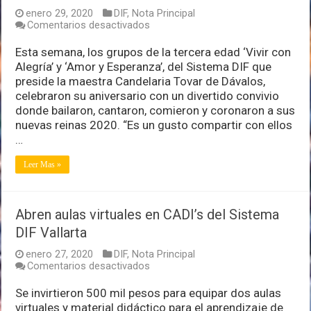
enero 29, 2020
DIF
,
Nota Principal
en
Comentarios desactivados
Convive
DIF
Esta semana, los grupos de la tercera edad ‘Vivir con
Puerto
Alegría’ y ‘Amor y Esperanza’, del Sistema DIF que
Vallarta
preside la maestra Candelaria Tovar de Dávalos,
con
celebraron su aniversario con un divertido convivio
adultos
mayores
donde bailaron, cantaron, comieron y coronaron a sus
nuevas reinas 2020. “Es un gusto compartir con ellos
…
Leer Mas »
Abren aulas virtuales en CADI’s del Sistema
DIF Vallarta
enero 27, 2020
DIF
,
Nota Principal
en
Comentarios desactivados
Abren
aulas
Se invirtieron 500 mil pesos para equipar dos aulas
virtuales
virtuales y material didáctico para el aprendizaje de