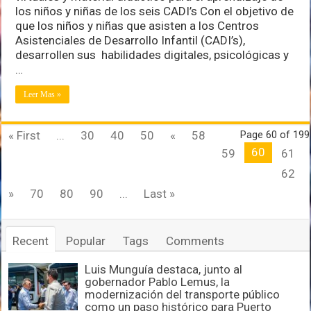
en
los niños y niñas de los seis CADI’s Con el objetivo de
CADI’s
que los niños y niñas que asisten a los Centros
del
Sistema
Asistenciales de Desarrollo Infantil (CADI’s),
DIF
desarrollen sus habilidades digitales, psicológicas y
Vallarta
…
Leer Mas »
« First
...
30
40
50
«
58
Page 60 of 199
60
59
61
62
»
70
80
90
...
Last »
Recent
Popular
Tags
Comments
Luis Munguía destaca, junto al
gobernador Pablo Lemus, la
modernización del transporte público
como un paso histórico para Puerto