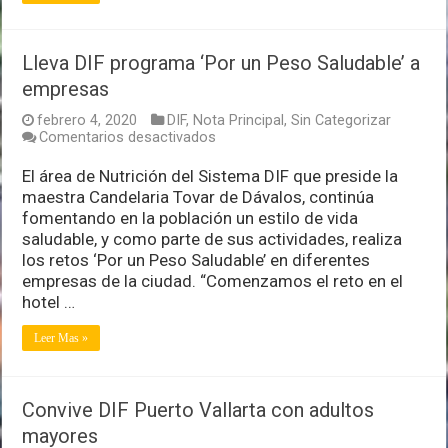
Lleva DIF programa ‘Por un Peso Saludable’ a
empresas
febrero 4, 2020
DIF
,
Nota Principal
,
Sin Categorizar
en
Comentarios desactivados
Lleva
DIF
El área de Nutrición del Sistema DIF que preside la
programa
maestra Candelaria Tovar de Dávalos, continúa
‘Por
fomentando en la población un estilo de vida
un
saludable, y como parte de sus actividades, realiza
Peso
Saludable’
los retos ‘Por un Peso Saludable’ en diferentes
a
empresas de la ciudad. “Comenzamos el reto en el
empresas
hotel …
Leer Mas »
Convive DIF Puerto Vallarta con adultos
mayores