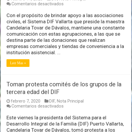
en
Comentarios desactivados
Brinda
DIF
Con el propósito de brindar apoyo a las asociaciones
Vallarta
civiles, el Sistema DIF Vallarta que preside la maestra
apoyo
Candelaria Tovar de Dávalos, mantiene una constante
a
comunicación con estas agrupaciones, a las que se
las
asociaciones
destina parte de las donaciones que realizan
civiles
empresas comerciales y tiendas de conveniencia a la
institución asistencial. …
Leer Mas »
Toman protesta comités de los grupos de la
tercera edad del DIF
febrero 7, 2020
DIF
,
Nota Principal
en
Comentarios desactivados
Toman
protesta
Este viernes la presidenta del Sistema para el
comités
Desarrollo Integral de la Familia (DIF) Puerto Vallarta,
de
Candelaria Tovar de Dávalos, tomó protesta a los
los