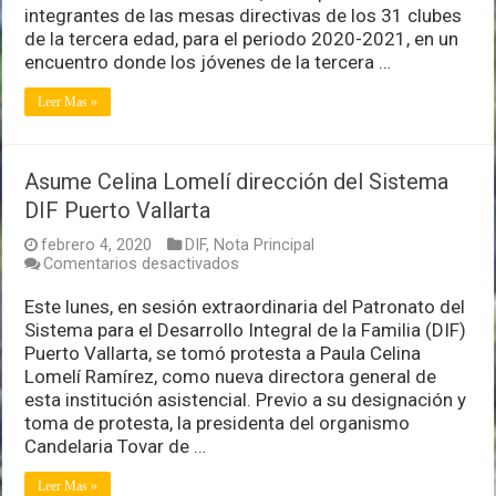
integrantes de las mesas directivas de los 31 clubes
grupos
de
de la tercera edad, para el periodo 2020-2021, en un
la
encuentro donde los jóvenes de la tercera …
tercera
edad
Leer Mas »
del
DIF
Asume Celina Lomelí dirección del Sistema
DIF Puerto Vallarta
febrero 4, 2020
DIF
,
Nota Principal
en
Comentarios desactivados
Asume
Celina
Este lunes, en sesión extraordinaria del Patronato del
Lomelí
Sistema para el Desarrollo Integral de la Familia (DIF)
dirección
Puerto Vallarta, se tomó protesta a Paula Celina
del
Lomelí Ramírez, como nueva directora general de
Sistema
DIF
esta institución asistencial. Previo a su designación y
Puerto
toma de protesta, la presidenta del organismo
Vallarta
Candelaria Tovar de …
Leer Mas »