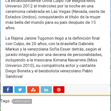
La estadounidense Olivia Culpo fue elegida Miss
Estados
Universo 2012 el miércoles por la noche en una
Unidos
ceremonia celebrada en Las Vegas (Nevada, oeste de
Estados Unidos), conquistando el título de la mujer
más bella del mundo para su país después de 15
años.
La filipina Janine Tugonon llegó a la definición final
con Culpo, de 20 años, con la brasileña Gabriela
Markus y la venezolana Sofía Esser detrás, según el
jurado integrado por una decena de personalidades,
incluyendo a la mexicana Ximena Navarrete (Miss
Universo 2010), su compatriota actor y cantante
Diego Boneta y el beisbolista venezolano Pablo
Sandoval.
Tags
SPOTLIGHT