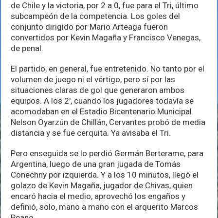
a
de Chile y la victoria, por 2 a 0, fue para el Tri, último
Argentina
subcampeón de la competencia. Los goles del
en
conjunto dirigido por Mario Arteaga fueron
el
Mundial
convertidos por Kevin Magaña y Francisco Venegas,
Sub
de penal.
17
de
El partido, en general, fue entretenido. No tanto por el
Chile
volumen de juego ni el vértigo, pero sí por las
situaciones claras de gol que generaron ambos
equipos. A los 2′, cuando los jugadores todavía se
acomodaban en el Estadio Bicentenario Municipal
Nelson Oyarzún de Chillán, Cervantes probó de media
distancia y se fue cerquita. Ya avisaba el Tri.
Pero enseguida se lo perdió Germán Berterame, para
Argentina, luego de una gran jugada de Tomás
Conechny por izquierda. Y a los 10 minutos, llegó el
golazo de Kevin Magaña, jugador de Chivas, quien
encaró hacia el medio, aprovechó los engaños y
definió, solo, mano a mano con el arquerito Marcos
Peano.