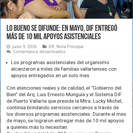
Lo bueno se difunde: En mayo, DIF entregó
más de 10 mil apoyos asistenciales
junio 9, 2026
DIF
,
Nota Principal
en
Comentarios desactivados
Lo
bueno
Los programas asistenciales del organismo
se
alcanzaron a miles de familias vallartenses con
difunde:
apoyos entregados en un solo mes
En
mayo,
DIF
Con atenciones reales y de calidad, el “Gobierno del
entregó
Bien” del Arq. Luis Ernesto Munguía y el Sistema DIF
más
de Puerto Vallarta que preside la Mtra. Lucky Michel,
de
continúa brindando servicios cercanos a través de
10
mil
los diversos programas asistenciales. Durante el mes
apoyos
de mayo, se lograron entregar más de 10 mil apoyos
asistenciales
a quienes más lo necesitan.