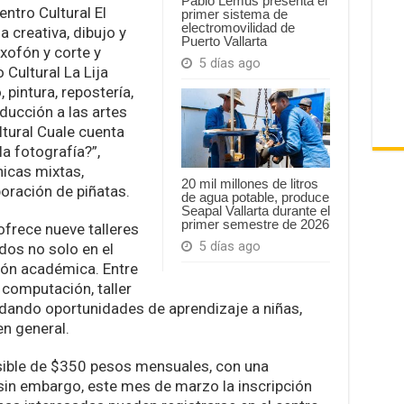
Pablo Lemus presenta el
entro Cultural El
primer sistema de
electromovilidad de
a creativa, dibujo y
Puerto Vallarta
axofón y corte y
5 días ago
 Cultural La Lija
, pintura, repostería,
oducción a las artes
ltural Cuale cuenta
a fotografía?”,
icas mixtas,
20 mil millones de litros
boración de piñatas.
de agua potable, produce
Seapal Vallarta durante el
primer semestre de 2026
frece nueve talleres
5 días ago
os no solo en el
ción académica. Entre
a computación, taller
indando oportunidades de aprendizaje a niñas,
en general.
esible de $350 pesos mensuales, con una
sin embargo, este mes de marzo la inscripción