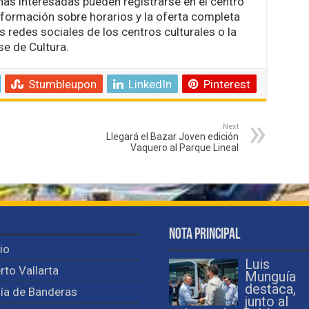
nas interesadas pueden registrarse en el centro
nformación sobre horarios y la oferta completa
las redes sociales de los centros culturales o la
se de Cultura.
Stumbleupon
LinkedIn
Pinterest
Next
Llegará el Bazar Joven edición
Vaquero al Parque Lineal
Nota Principal
cio
Luis
rto Vallarta
Munguía
destaca,
ía de Banderas
junto al