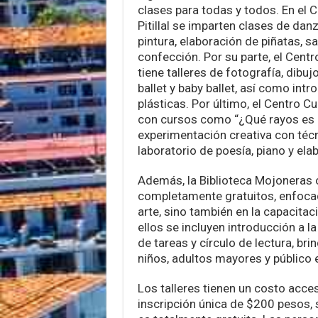
clases para todas y todos. En el C
Pitillal se imparten clases de danz
pintura, elaboración de piñatas, s
confección. Por su parte, el Centro
tiene talleres de fotografía, dibujo
ballet y baby ballet, así como intr
plásticas. Por último, el Centro Cu
con cursos como “¿Qué rayos es l
experimentación creativa con técn
laboratorio de poesía, piano y ela
Además, la Biblioteca Mojoneras o
completamente gratuitos, enfocad
arte, sino también en la capacita
ellos se incluyen introducción a l
de tareas y círculo de lectura, br
niños, adultos mayores y público 
Los talleres tienen un costo acc
inscripción única de $200 pesos, 