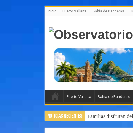
Inicio
Puerto Vallarta
Bahía de Banderas
J
Puerto Vallarta
Bahía de Banderas
Noticias Recientes
Familias disfrutan de