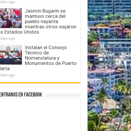
 días ago
Jasmín Bugarín se
mantuvo cerca del
pueblo nayarita
mientras otros viajaron
os Estados Unidos
 días ago
Instalan el Consejo
Técnico de
Nomenclatura y
Monumentos de Puerto
larta
 días ago
entranos en Facebook