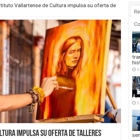
tituto Vallartense de Cultura impulsa su oferta de
Re
C
tra
his
5
5
ltura impulsa su oferta de talleres
se