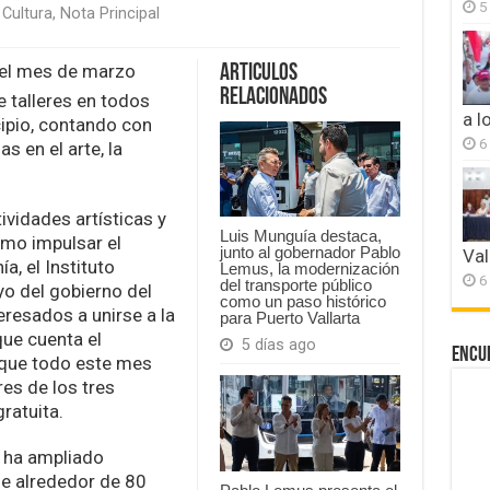
5
 Cultura
,
Nota Principal
nse
 el mes de marzo
Articulos
Relacionados
e talleres en todos
a l
cipio, contando con
6
 en el arte, la
ividades artísticas y
Luis Munguía destaca,
omo impulsar el
junto al gobernador Pablo
Val
a, el Instituto
Lemus, la modernización
6
del transporte público
yo del gobierno del
como un paso histórico
teresados a unirse a la
para Puerto Vallarta
que cuenta el
5 días ago
Encu
que todo este mes
res de los tres
ratuita.
e ha ampliado
de alrededor de 80