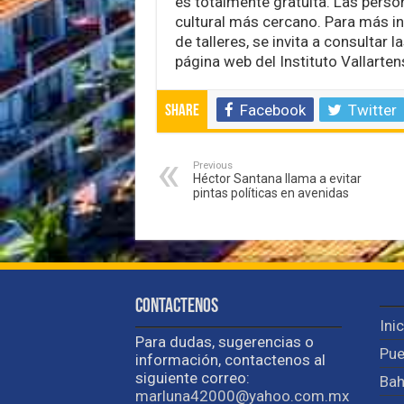
es totalmente gratuita. Las perso
cultural más cercano. Para más i
de talleres, se invita a consultar 
página web del Instituto Vallarten
Facebook
Twitter
Share
Previous
Héctor Santana llama a evitar
pintas políticas en avenidas
Contactenos
Ini
Para dudas, sugerencias o
Pue
información, contactenos al
siguiente correo:
Bah
marluna42000@yahoo.com.mx