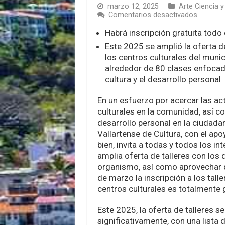
marzo 12, 2025
Arte Ciencia y
en
Comentarios desactivados
Instituto
Vallarte
Habrá inscripción gratuita todo
de
Este 2025 se amplió la oferta d
Cultura
los centros culturales del muni
impulsa
su
alrededor de 80 clases enfocadas
oferta
cultura y el desarrollo personal
de
talleres
En un esfuerzo por acercar las act
culturales en la comunidad, así c
desarrollo personal en la ciudadaní
Vallartense de Cultura, con el apo
bien, invita a todas y todos los in
amplia oferta de talleres con los 
organismo, así como aprovechar 
de marzo la inscripción a los talle
centros culturales es totalmente g
Este 2025, la oferta de talleres s
significativamente, con una lista 