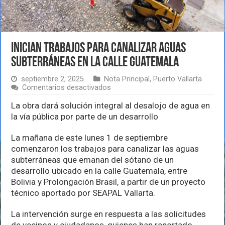
Inician trabajos para canalizar aguas
subterráneas en la calle Guatemala
septiembre 2, 2025
Nota Principal
,
Puerto Vallarta
en
Comentarios desactivados
Inician
trabajos
La obra dará solución integral al desalojo de agua en
para
la vía pública por parte de un desarrollo
canalizar
aguas
La mañana de este lunes 1 de septiembre
subterráneas
en
comenzaron los trabajos para canalizar las aguas
la
subterráneas que emanan del sótano de un
calle
desarrollo ubicado en la calle Guatemala, entre
Guatemala
Bolivia y Prolongación Brasil, a partir de un proyecto
técnico aportado por SEAPAL Vallarta.
La intervención surge en respuesta a las solicitudes