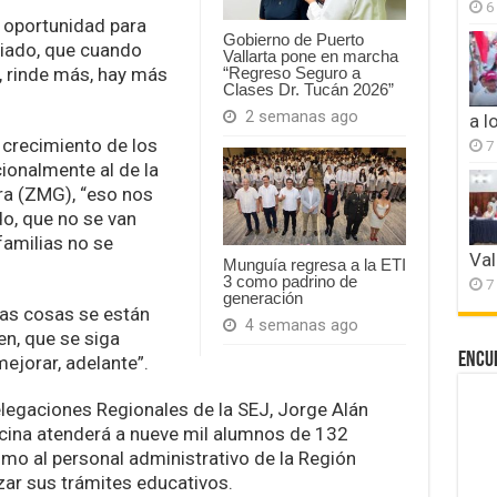
6
a oportunidad para
Gobierno de Puerto
ciado, que cuando
Vallarta pone en marcha
o, rinde más, hay más
“Regreso Seguro a
Clases Dr. Tucán 2026”
2 semanas ago
a l
l crecimiento de los
7
ionalmente al de la
ra (ZMG), “eso nos
o, que no se van
familias no se
Val
Munguía regresa a la ETI
3 como padrino de
7
generación
 las cosas se están
4 semanas ago
en, que se siga
Encu
ejorar, adelante”.
elegaciones Regionales de la SEJ, Jorge Alán
icina atenderá a nueve mil alumnos de 132
mo al personal administrativo de la Región
zar sus trámites educativos.