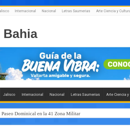
alisco
Internacional
Nacional
Letras Saumerias
Arte Ciencia y Cultur
Jalisco
Internacional
Nacional
Letras Saumerias
Arte Ciencia y
l Paseo Dominical en la 41 Zona Militar
 junto al gobernador Pablo Lemus, la modernización del transp