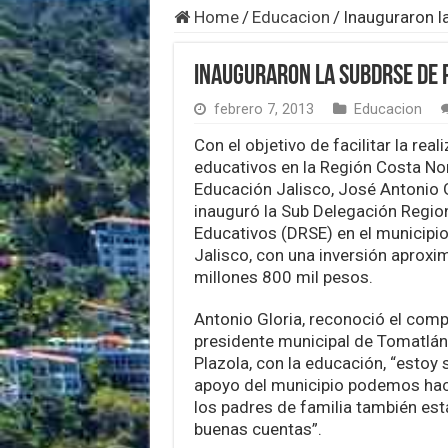
Home
/
Educacion
/
Inauguraron l
Inauguraron la SubDRSE de 
febrero 7, 2013
Educacion
Con el objetivo de facilitar la rea
educativos en la Región Costa Nor
Educación Jalisco, José Antonio G
inauguró la Sub Delegación Region
Educativos (DRSE) en el municipi
Jalisco, con una inversión aproxi
millones 800 mil pesos.
Antonio Gloria, reconoció el com
presidente municipal de Tomatlán
Plazola, con la educación, “estoy
apoyo del municipio podemos hac
los padres de familia también es
buenas cuentas”.