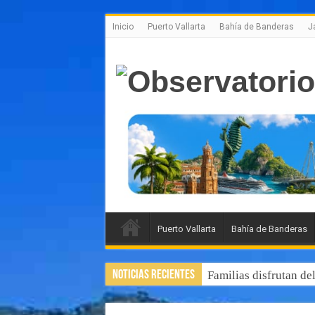
Inicio
Puerto Vallarta
Bahía de Banderas
J
Puerto Vallarta
Bahía de Banderas
Noticias Recientes
Familias disfrutan de
Luis Munguía destaca,