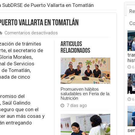
a SubDRSE de Puerto Vallarta en Tomatlán
Re
Puerto Vallarta en Tomatlán
C
en
Comentarios desactivados
Inauguraron
la
lización de trámites
Articulos
SubDRSE
te, el secretario de
Relacionados
de
tra
loria Morales,
Puerto
his
al de Servicios
Vallarta
6
en
o de Tomatlán,
Tomatlán
mada de cinco
Promueven hábitos
saludables en Feria de la
promiso del
Nutrición
6
, Saúl Galindo
7 días ago
 seguro que con el
er aun más cosas y
tán entregando
se