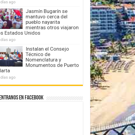
 días ago
Jasmín Bugarín se
mantuvo cerca del
pueblo nayarita
mientras otros viajaron
os Estados Unidos
 días ago
Instalan el Consejo
Técnico de
Nomenclatura y
Monumentos de Puerto
larta
 días ago
entranos en Facebook