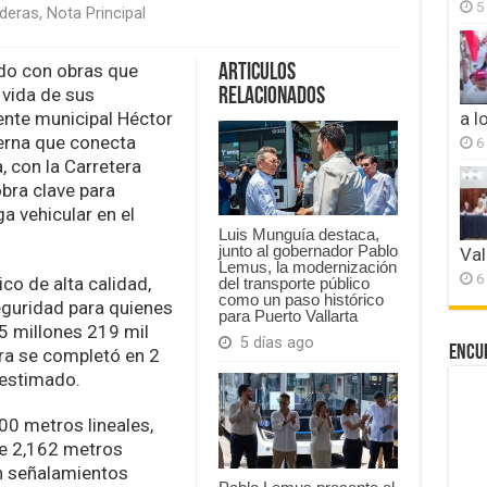
5
deras
,
Nota Principal
do con obras que
Articulos
 vida de sus
Relacionados
n
dente municipal Héctor
a l
terna que conecta
6
, con la Carretera
que
bra clave para
ga vehicular en el
Luis Munguía destaca,
junto al gobernador Pablo
Val
Lemus, la modernización
6
co de alta calidad,
del transporte público
como un paso histórico
seguridad para quienes
para Puerto Vallarta
 5 millones 219 mil
5 días ago
Encu
ra se completó en 2
 estimado.
00 metros lineales,
de 2,162 metros
n señalamientos