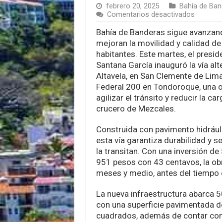
febrero 20, 2025
Bahía de Ban
en
Comentarios desactivados
Héctor
Santana
Bahía de Banderas sigue avanzan
inaugura
mejoran la movilidad y calidad de
conexió
habitantes. Este martes, el presi
entre
Santana García inauguró la vía al
Altavela
y
Altavela, en San Clemente de Lima
Tondoro
Federal 200 en Tondoroque, una o
agilizar el tránsito y reducir la car
crucero de Mezcales.
Construida con pavimento hidráuli
esta vía garantiza durabilidad y 
la transitan. Con una inversión de
951 pesos con 43 centavos, la ob
meses y medio, antes del tiempo
La nueva infraestructura abarca 5
con una superficie pavimentada 
cuadrados, además de contar co