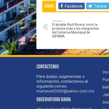
Facebook
Twitter
Share
Previous
El alcalde Riult Rivera, tomó la
protesta a las y los integrantes
del Sistema Municipal de
SIPINNA
Contactenos
Ini
Para dudas, sugerencias o
Pue
información, contactenos al
siguiente correo:
Bah
marluna42000@yahoo.com.mx
Jal
Observatorio Bahia
Int