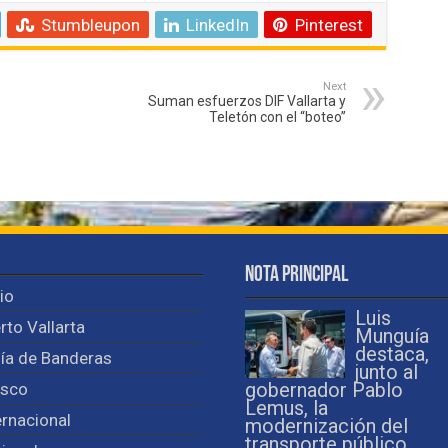
Stumbleupon
LinkedIn
Pinterest
Next
Suman esfuerzos DIF Vallarta y
Teletón con el “boteo”
Nota Principal
cio
Luis
rto Vallarta
Munguía
destaca,
ía de Banderas
junto al
isco
gobernador Pablo
Lemus, la
ernacional
modernización del
transporte público