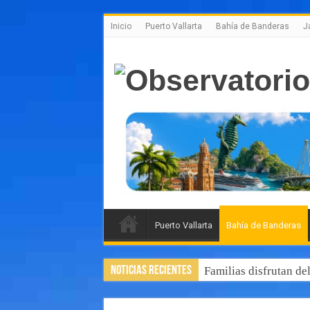
Inicio
Puerto Vallarta
Bahía de Banderas
J
Puerto Vallarta
Bahía de Banderas
Noticias Recientes
Familias disfrutan de