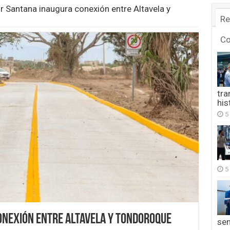
r Santana inaugura conexión entre Altavela y
Re
C
tra
his
5
5
onexión entre Altavela y Tondoroque
se