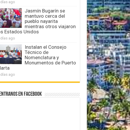
 días ago
Jasmín Bugarín se
mantuvo cerca del
pueblo nayarita
mientras otros viajaron
os Estados Unidos
 días ago
Instalan el Consejo
Técnico de
Nomenclatura y
Monumentos de Puerto
larta
 días ago
entranos en Facebook