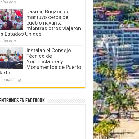
 días ago
Jasmín Bugarín se
mantuvo cerca del
pueblo nayarita
mientras otros viajaron
os Estados Unidos
 días ago
Instalan el Consejo
Técnico de
Nomenclatura y
Monumentos de Puerto
larta
 semana ago
entranos en Facebook