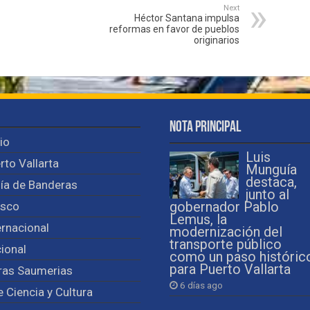
Next
Héctor Santana impulsa
reformas en favor de pueblos
originarios
Nota Principal
cio
Luis
rto Vallarta
Munguía
destaca,
ía de Banderas
junto al
isco
gobernador Pablo
Lemus, la
ernacional
modernización del
transporte público
ional
como un paso históric
para Puerto Vallarta
ras Saumerias
6 días ago
e Ciencia y Cultura