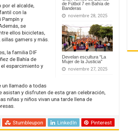
de Fútbol 7 en Bahía de
por el alcalde,
Banderas
antil con la
noviembre 28, 2025
i Pampín y
 Además, se
tre ellos bicicletas,
 sillas gamers y más.
s, la familia DIF
Develan escultura “La
ñez de Bahía de
Mujer de la Justicia”
 el esparcimiento y
noviembre 27, 2025
e un llamado a todas
e asistan y disfruten de esta gran celebración,
s niñas y niños vivan una tarde llena de
resas.
Stumbleupon
LinkedIn
Pinterest