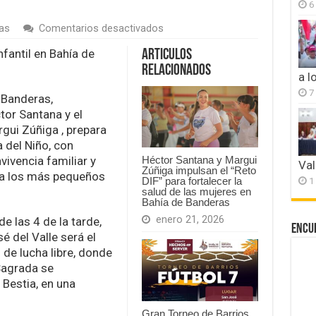
6
en
as
Comentarios desactivados
Héctor
Santana
fantil en Bahía de
Articulos
celebrará
Relacionados
el
a l
Día
7
 Banderas,
del
Niño
tor Santana y el
con
rgui Zúñiga , prepara
espectáculo
a del Niño, con
de
ivencia familiar y
lucha
Héctor Santana y Margui
Val
Zúñiga impulsan el “Reto
libre
ra los más pequeños
1
DIF” para fortalecer la
salud de las mujeres en
Bahía de Banderas
enero 21, 2026
de las 4 de la tarde,
Encu
é del Valle será el
 de lucha libre, donde
Sagrada se
 Bestia, en una
Gran Torneo de Barrios