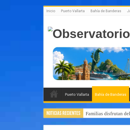
Inicio
Puerto Vallarta
Bahía de Banderas
J
Puerto Vallarta
Bahía de Banderas
Noticias Recientes
Familias disfrutan de