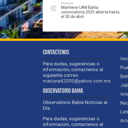
Previous
Mantiene UAN Bahía
convocatoria 2025 abierta hasta
el 30 de abril
Contactenos
Ini
Para dudas, sugerencias o
Pue
información, contactenos al
siguiente correo:
Bah
marluna42000@yahoo.com.mx
Jal
Observatorio Bahia
Int
Observatorio Bahia Noticias al
Nac
Día.
Let
Para dudas, sugerencias o
Art
información, contactenos al