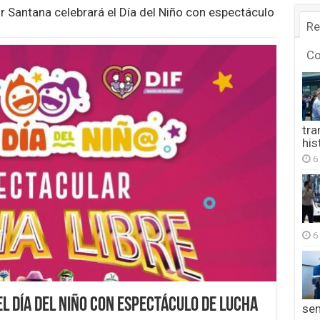
r Santana celebrará el Día del Niño con espectáculo
Re
C
tra
his
6
6
l Día del Niño con espectáculo de lucha
se