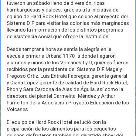
y
tuvieron un sábado lleno de diversión, ricas
entretenimiento
hamburguesas y dulces, gracias a la iniciativa del
a
equipo de Hard Rock Hotel que se une al proyecto del
200
niños
Sistema DIF para visitar las colonias más marginadas
llevando la información de los distintos programas
de asistencia social que ofrece la institución.
Desde temprana hora se sentía la alegría en la
escuela primaria Urbana 1170 a donde llegaron
alumnos y niños de los Volcanes I y II, quienes fueron
recibidos por la presidenta del Sistema DIF Magaly
Fregoso Ortiz, Luis Entrala Fabregas, gerente general
y Diana López gerente de calidad de Hard Rock Hotel,
Rhon y Sara Cardona de Alas de Águila, así como la
directora del plantel Carmelita Méndez y Arthur
Fumeiton de la Asociación Proyecto Educación de los
Volcanes
El equipo de Hard Rock Hotel se lució con la
preparación de los alimentos para los pequeños
quienes disfrutaron también del divertido show del