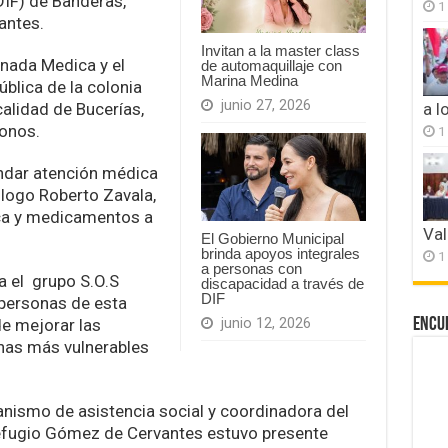
(DIF) de Banderas,
1
antes.
Invitan a la master class
rnada Medica y el
de automaquillaje con
Marina Medina
ública de la colonia
junio 27, 2026
calidad de Bucerías,
a l
lonos.
1
ndar atención médica
ólogo Roberto Zavala,
ca y medicamentos a
Val
El Gobierno Municipal
brinda apoyos integrales
1
a personas con
 el grupo S.O.S
discapacidad a través de
DIF
personas de esta
de mejorar las
Encu
junio 12, 2026
nas más vulnerables
ganismo de asistencia social y coordinadora del
efugio Gómez de Cervantes estuvo presente