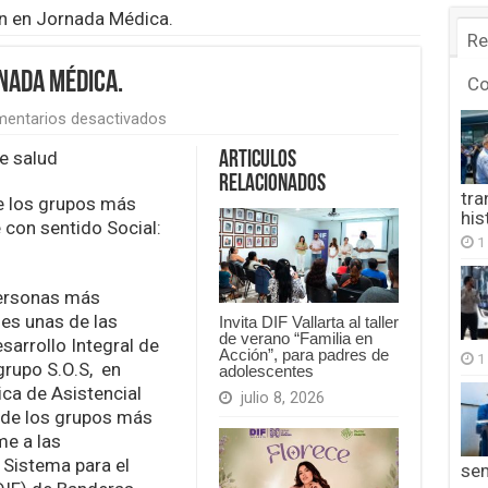
n en Jornada Médica.
Re
rnada Médica.
C
en
entarios desactivados
Grupo
S.O.S
e salud
Articulos
en
Relacionados
acción
tra
de los grupos más
en
his
con sentido Social:
Jornada
1
Médica.
personas más
es unas de las
Invita DIF Vallarta al taller
de verano “Familia en
sarrollo Integral de
Acción”, para padres de
1
 grupo S.O.S, en
adolescentes
ca de Asistencial
julio 8, 2026
e de los grupos más
me a las
 Sistema para el
se