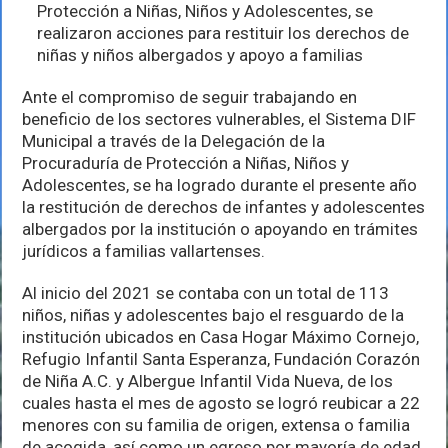
Puerto
Protección a Niñas, Niños y Adolescentes, se
Vallarta
realizaron acciones para restituir los derechos de
derechos
niñas y niños albergados y apoyo a familias
de
los
infantes
Ante el compromiso de seguir trabajando en
beneficio de los sectores vulnerables, el Sistema DIF
Municipal a través de la Delegación de la
Procuraduría de Protección a Niñas, Niños y
Adolescentes, se ha logrado durante el presente año
la restitución de derechos de infantes y adolescentes
albergados por la institución o apoyando en trámites
jurídicos a familias vallartenses.
Al inicio del 2021 se contaba con un total de 113
niños, niñas y adolescentes bajo el resguardo de la
institución ubicados en Casa Hogar Máximo Cornejo,
Refugio Infantil Santa Esperanza, Fundación Corazón
de Niña A.C. y Albergue Infantil Vida Nueva, de los
cuales hasta el mes de agosto se logró reubicar a 22
menores con su familia de origen, extensa o familia
de acogida, así como un egreso por mayoría de edad.