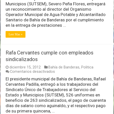
de
Municipios (SUTSEM), Severo Peña Flores, entregará
Oromapas
un reconocimiento al director del Organismo
Operador Municipal de Agua Potable y Alcantarillado
Sanitario de Bahía de Banderas por el cumplimiento
en la entrega de prestaciones …
Leer Mas »
Rafa Cervantes cumple con empleados
sindicalizados
diciembre 15, 2012
Bahía de Banderas
,
Politica
en
Comentarios desactivados
Rafa
El presidente municipal de Bahía de Banderas, Rafael
Cervantes
Cervantes Padilla, entregó a los trabajadores del
cumple
con
Sindicato Único de Trabajadores al Servicio del
empleados
Estado y Municipios (SUTSEM), 526 uniformes en
sindicalizados
beneficio de 263 sindicalizados, el pago de cuarenta
días de salario como aguinaldo, y el respectivo pago
de su primera quincena, …