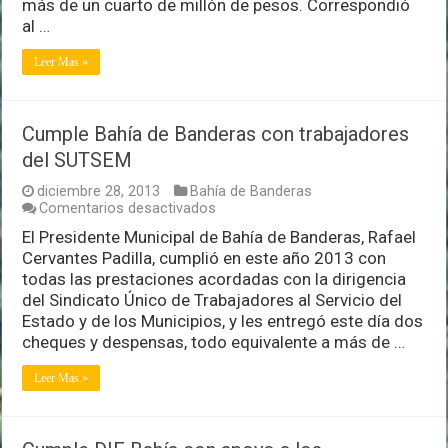
más de un cuarto de millón de pesos. Correspondió
por
254
al …
mil
pesos
Leer Mas »
Cumple Bahía de Banderas con trabajadores
del SUTSEM
diciembre 28, 2013
Bahía de Banderas
en
Comentarios desactivados
Cumple
El Presidente Municipal de Bahía de Banderas, Rafael
Bahía
Cervantes Padilla, cumplió en este año 2013 con
de
Banderas
todas las prestaciones acordadas con la dirigencia
con
del Sindicato Único de Trabajadores al Servicio del
trabajadores
Estado y de los Municipios, y les entregó este día dos
del
cheques y despensas, todo equivalente a más de …
SUTSEM
Leer Mas »