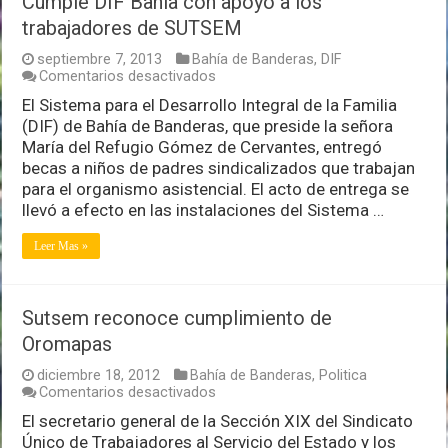
Cumple DIF Bahía con apoyo a los
trabajadores de SUTSEM
septiembre 7, 2013
Bahía de Banderas
,
DIF
en
Comentarios desactivados
Cumple
El Sistema para el Desarrollo Integral de la Familia
DIF
(DIF) de Bahía de Banderas, que preside la señora
Bahía
con
María del Refugio Gómez de Cervantes, entregó
apoyo
becas a niños de padres sindicalizados que trabajan
a
para el organismo asistencial. El acto de entrega se
los
llevó a efecto en las instalaciones del Sistema …
trabajadores
de
SUTSEM
Leer Mas »
Sutsem reconoce cumplimiento de
Oromapas
diciembre 18, 2012
Bahía de Banderas
,
Politica
en
Comentarios desactivados
Sutsem
El secretario general de la Sección XIX del Sindicato
reconoce
Único de Trabajadores al Servicio del Estado y los
cumplimiento