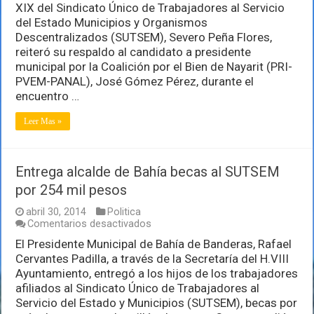
XIX del Sindicato Único de Trabajadores al Servicio
su
respaldo
del Estado Municipios y Organismos
a
Descentralizados (SUTSEM), Severo Peña Flores,
José
reiteró su respaldo al candidato a presidente
Gómez
municipal por la Coalición por el Bien de Nayarit (PRI-
PVEM-PANAL), José Gómez Pérez, durante el
encuentro …
Leer Mas »
Entrega alcalde de Bahía becas al SUTSEM
por 254 mil pesos
abril 30, 2014
Politica
en
Comentarios desactivados
Entrega
El Presidente Municipal de Bahía de Banderas, Rafael
alcalde
Cervantes Padilla, a través de la Secretaría del H.VIII
de
Bahía
Ayuntamiento, entregó a los hijos de los trabajadores
becas
afiliados al Sindicato Único de Trabajadores al
al
Servicio del Estado y Municipios (SUTSEM), becas por
SUTSEM