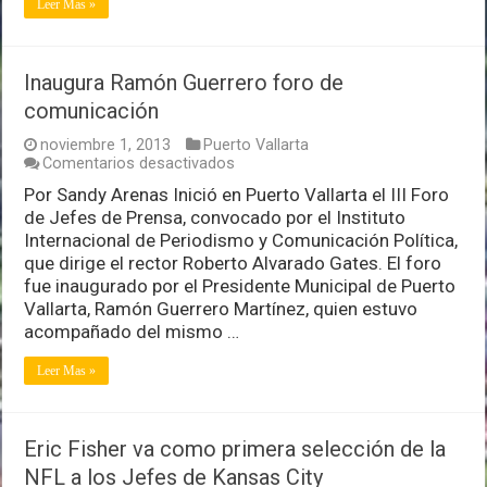
Kansas
Leer Mas »
City
Inaugura Ramón Guerrero foro de
comunicación
noviembre 1, 2013
Puerto Vallarta
en
Comentarios desactivados
Inaugura
Por Sandy Arenas Inició en Puerto Vallarta el III Foro
Ramón
de Jefes de Prensa, convocado por el Instituto
Guerrero
foro
Internacional de Periodismo y Comunicación Política,
de
que dirige el rector Roberto Alvarado Gates. El foro
comunicación
fue inaugurado por el Presidente Municipal de Puerto
Vallarta, Ramón Guerrero Martínez, quien estuvo
acompañado del mismo …
Leer Mas »
Eric Fisher va como primera selección de la
NFL a los Jefes de Kansas City