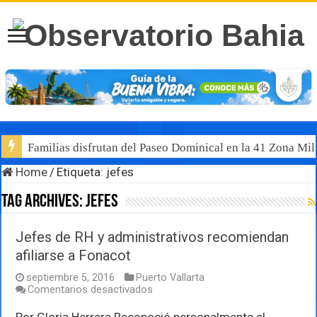
Familias disfrutan del Paseo Dominical en la 41 Zona Mili
Home
/
Etiqueta:
jefes
Tag Archives:
jefes
Jefes de RH y administrativos recomiendan
afiliarse a Fonacot
septiembre 5, 2016
Puerto Vallarta
en
Comentarios desactivados
Jefes
de
Por Gloria Herrera Reconoció personalmente el