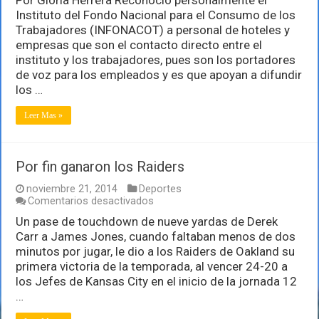
RH
Instituto del Fondo Nacional para el Consumo de los
y
Trabajadores (INFONACOT) a personal de hoteles y
administrativos
empresas que son el contacto directo entre el
recomiendan
afiliarse
instituto y los trabajadores, pues son los portadores
a
de voz para los empleados y es que apoyan a difundir
Fonacot
los …
Leer Mas »
Por fin ganaron los Raiders
noviembre 21, 2014
Deportes
en
Comentarios desactivados
Por
Un pase de touchdown de nueve yardas de Derek
fin
Carr a James Jones, cuando faltaban menos de dos
ganaron
los
minutos por jugar, le dio a los Raiders de Oakland su
Raiders
primera victoria de la temporada, al vencer 24-20 a
los Jefes de Kansas City en el inicio de la jornada 12
…