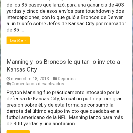
de los 35 pases que lanzó, para una ganancia de 403
a
dominar
yardas y cinco de esos envíos para touchdown y dos
a
intercepciones, con lo que guió a Broncos de Denver
Kansas
a un triunfo sobre Jefes de Kansas City por marcador
City
de 35 …
Leer Mas »
Manning y los Broncos le quitan lo invicto a
Kansas City
noviembre 18, 2013
Deportes
en
Comentarios desactivados
Manning
Peyton Manning fue prácticamente intocable por la
y
defensa de Kansas City, la cual no pudo ejercer gran
los
Broncos
presión sobre él, y de esta forma se consumó la
le
derrota del último equipo invicto que quedaba en el
quitan
futbol americano de la NFL. Manning lanzó para más
lo
de 300 yardas y una anotación …
invicto
a