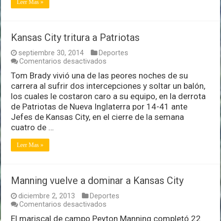
Leer Mas »
Kansas City tritura a Patriotas
septiembre 30, 2014
Deportes
en
Comentarios desactivados
Kansas
Tom Brady vivió una de las peores noches de su
City
carrera al sufrir dos intercepciones y soltar un balón,
tritura
a
los cuales le costaron caro a su equipo, en la derrota
Patriotas
de Patriotas de Nueva Inglaterra por 14-41 ante
Jefes de Kansas City, en el cierre de la semana
cuatro de …
Leer Mas »
Manning vuelve a dominar a Kansas City
diciembre 2, 2013
Deportes
en
Comentarios desactivados
Manning
El mariscal de campo Peyton Manning completó 22
vuelve