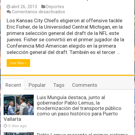
abril 26, 2013
Deportes
en
Comentarios desactivados
Eric
Los Kansas City Chiefs eligieron al offensive tackle
Fisher
Eric Fisher, de la Universidad Central Michigan, en la
va
como
primera selección general del draft de la NFL este
primera
jueves. Fisher se convirtió en el primer jugador de la
selección
Conferencia Mid-American elegido en la primera
de
selección general del draft. También es el tercer …
la
NFL
a
Leer Mas »
los
Jefes
de
Kansas
Recent
Popular
Tags
Comments
City
Luis Munguía destaca, junto al
gobernador Pablo Lemus, la
modernización del transporte público
como un paso histórico para Puerto
Vallarta
5 días ago
Pablo Lemus presenta el primer sistema